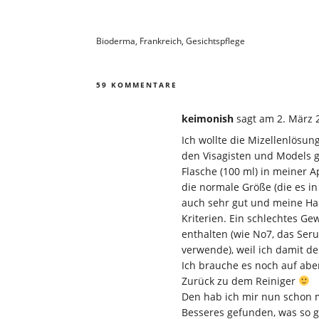
Bioderma
,
Frankreich
,
Gesichtspflege
59 KOMMENTARE
keimonish
sagt
am 2. März 
Ich wollte die Mizellenlösun
den Visagisten und Models g
Flasche (100 ml) in meiner 
die normale Größe (die es in
auch sehr gut und meine Haut
Kriterien. Ein schlechtes Gew
enthalten (wie No7, das Seru
verwende), weil ich damit de
Ich brauche es noch auf abe
Zurück zu dem Reiniger
Den hab ich mir nun schon 
Besseres gefunden, was so g