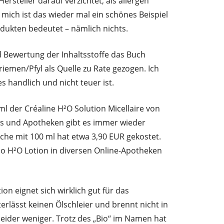
Hersteller darauf verzichtet, als allergen
 mich ist das wieder mal ein schönes Beispiel
dukten bedeutet – nämlich nichts.
d Bewertung der Inhaltsstoffe das Buch
riemen/Pfyl als Quelle zu Rate gezogen. Ich
 handlich und nicht teuer ist.
ml der Créaline H²O Solution Micellaire von
s und Apotheken gibt es immer wieder
che mit 100 ml hat etwa 3,90 EUR gekostet.
o H²O Lotion in diversen Online-Apotheken
on eignet sich wirklich gut für das
lässt keinen Ölschleier und brennt nicht in
 leider weniger. Trotz des „Bio“ im Namen hat