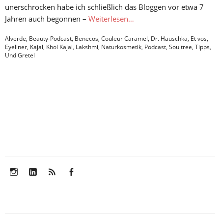
unerschrocken habe ich schließlich das Bloggen vor etwa 7
Jahren auch begonnen –
Weiterlesen…
Alverde
,
Beauty-Podcast
,
Benecos
,
Couleur Caramel
,
Dr. Hauschka
,
Et vos
,
Eyeliner
,
Kajal
,
Khol Kajal
,
Lakshmi
,
Naturkosmetik
,
Podcast
,
Soultree
,
Tipps
,
Und Gretel
Instagram
LinkedIn
Feed
Facebook