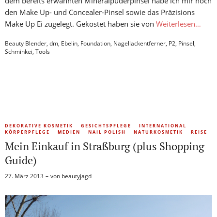
dem bereits erwähnten Mineralpuderpinsel habe ich mir noch
den Make Up- und Concealer-Pinsel sowie das Präzisions
Make Up Ei zugelegt. Gekostet haben sie von
Weiterlesen…
Beauty Blender
,
dm
,
Ebelin
,
Foundation
,
Nagellackentferner
,
P2
,
Pinsel
,
Schminkei
,
Tools
DEKORATIVE KOSMETIK
GESICHTSPFLEGE
INTERNATIONAL
KÖRPERPFLEGE
MEDIEN
NAIL POLISH
NATURKOSMETIK
REISE
Mein Einkauf in Straßburg (plus Shopping-
Guide)
27. März 2013
von
beautyjagd