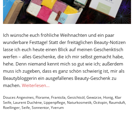
Ich wünsche euch fröhliche Weihnachten und ein paar
wunderbare Festtage! Statt der freitäglichen Beauty-Notizen
lasse ich euch heute einen Blick auf meinen Geschenktisch
werfen – alles Geschenke, die ich mir selbst gemacht habe,
hehe. Denn niemand kennt mich so gut wie ich; außerdem
muss ich zugeben, dass es ganz schön schwierig ist, mir als
Beautybloggerin ein ausgefallenes Beauty-Geschenk zu
machen.
Weiterlesen…
Douces Angevines
,
Florame
,
Frantsila
,
Gesichtsöl
,
Gewürze
,
Honig
,
Klar
Seife
,
Laurent Duchène
,
Lippenpflege
,
Naturkosmetik
,
Océopin
,
Raumduft
,
Roellinger
,
Seife
,
Sonnentor
,
Yverum