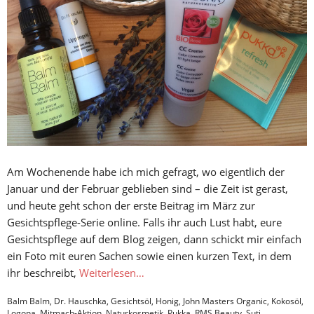
Am Wochenende habe ich mich gefragt, wo eigentlich der
Januar und der Februar geblieben sind – die Zeit ist gerast,
und heute geht schon der erste Beitrag im März zur
Gesichtspflege-Serie online. Falls ihr auch Lust habt, eure
Gesichtspflege auf dem Blog zeigen, dann schickt mir einfach
ein Foto mit euren Sachen sowie einen kurzen Text, in dem
ihr beschreibt,
Weiterlesen…
Balm Balm
,
Dr. Hauschka
,
Gesichtsöl
,
Honig
,
John Masters Organic
,
Kokosöl
,
Logona
,
Mitmach-Aktion
,
Naturkosmetik
,
Pukka
,
RMS Beauty
,
Suti