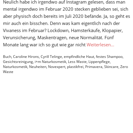
Neulich habe ich irgendwo auf Instagram gelesen, dass man
mental irgendwo im Februar 2020 stecken geblieben sei, sich
aber physisch doch bereits im Juli 2020 befände. Ja, so geht es
mir auch ein bisschen. Denn was kam eigentlich nach der
Vivaness im Februar? Lockdown, Hamsterkäufe, Klopapier,
Verunsicherung, Maskentragen, neue Normalität. Fünf
Monate lang war ich so gut wie gar nicht
Weiterlesen…
Buch
,
Caroline Hirons
,
Cyrill Telinge
,
empfindliche Haut
,
festes Shampoo
,
Gesichtsreinigung
,
i+m Naturkosmetik
,
Less Waste
,
Lippenpflege
,
Naturkosmetik
,
Neuheiten
,
Novexpert
,
plastikfrei
,
Primavera
,
Skincare
,
Zero
Waste