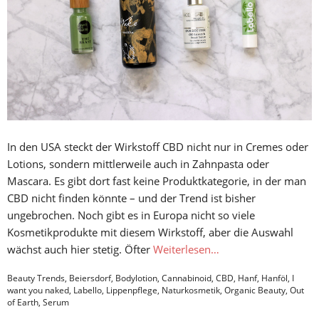
In den USA steckt der Wirkstoff CBD nicht nur in Cremes oder
Lotions, sondern mittlerweile auch in Zahnpasta oder
Mascara. Es gibt dort fast keine Produktkategorie, in der man
CBD nicht finden könnte – und der Trend ist bisher
ungebrochen. Noch gibt es in Europa nicht so viele
Kosmetikprodukte mit diesem Wirkstoff, aber die Auswahl
wächst auch hier stetig. Öfter
Weiterlesen…
Beauty Trends
,
Beiersdorf
,
Bodylotion
,
Cannabinoid
,
CBD
,
Hanf
,
Hanföl
,
I
want you naked
,
Labello
,
Lippenpflege
,
Naturkosmetik
,
Organic Beauty
,
Out
of Earth
,
Serum