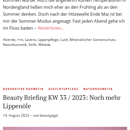
kommen würde. Auch die angenehm kühlen Temperaturen in
Nordengland ließen mich eher an den Frühling als an den
Sommer denken. Doch nach der Hitzewelle Ende Mai ist bei
mir der Sommer-Modus angesagt: Fast jeden Abend gehe ich
im Fluss baden –
Weiterlesen…
Alverde
,
i+m
,
Lavera
,
Lippenpflege
,
Lush
,
Mineralischer Sonnenschutz
,
Naturkosmetik
,
Seife
,
Weleda
DEKORATIVE KOSMETIK
GESICHTSPFLEGE
NATURKOSMETIK
Beauty Briefing KW 33 / 2023: Noch mehr
Lippenöle
14. August 2023
von
beautyjagd