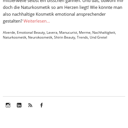
mittlerweile selbst ein bisschen gähnen. Und das, obwohl mir
doch die Naturkosmetik so am Herzen liegt! Wie könnte man
also nachhaltige Kosmetik emotional ansprechender
gestalten?
Weiterlesen…
Alverde
,
Emotional Beauty
,
Lavera
,
Manucurist
,
Merme
,
Nachhaltigkeit
,
Naturkosmetik
,
Neurokosmetik
,
Shirin Beauty
,
Trends
,
Und Gretel
Instagram
LinkedIn
Feed
Facebook