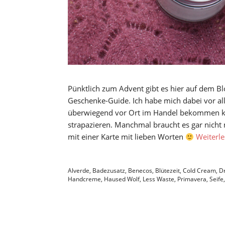
Pünktlich zum Advent gibt es hier auf dem Bl
Geschenke-Guide. Ich habe mich dabei vor al
überwiegend vor Ort im Handel bekommen kan
strapazieren. Manchmal braucht es gar nich
mit einer Karte mit lieben Worten
Weiterl
Alverde
,
Badezusatz
,
Benecos
,
Blütezeit
,
Cold Cream
,
D
Handcreme
,
Haused Wolf
,
Less Waste
,
Primavera
,
Seife