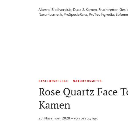
Alterra
,
Biodiversität
,
Dusa & Kamen
,
Fruchtretter
,
Gesi
Naturkosmetik
,
ProSpecieRara
,
ProTec Ingredia
,
Softene
GESICHTSPFLEGE
NATURKOSMETIK
Rose Quartz Face T
Kamen
25. November 2020
von
beautyjagd