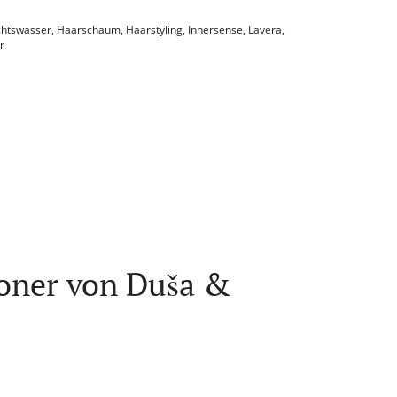
chtswasser
,
Haarschaum
,
Haarstyling
,
Innersense
,
Lavera
,
r
oner von Duša &