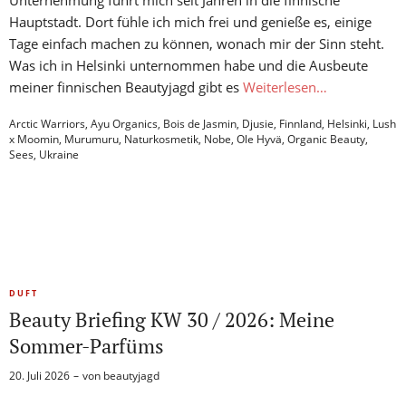
Unternehmung führt mich seit Jahren in die finnische
Hauptstadt. Dort fühle ich mich frei und genieße es, einige
Tage einfach machen zu können, wonach mir der Sinn steht.
Was ich in Helsinki unternommen habe und die Ausbeute
meiner finnischen Beautyjagd gibt es
Weiterlesen…
Arctic Warriors
,
Ayu Organics
,
Bois de Jasmin
,
Djusie
,
Finnland
,
Helsinki
,
Lush
x Moomin
,
Murumuru
,
Naturkosmetik
,
Nobe
,
Ole Hyvä
,
Organic Beauty
,
Sees
,
Ukraine
DUFT
Beauty Briefing KW 30 / 2026: Meine
Sommer-Parfüms
20. Juli 2026
von
beautyjagd