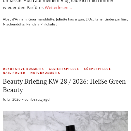
umfasste. Auch auf meinem Blog habe ich mich immer
wieder den Parfüms
Weiterlesen…
Abel
,
d'Annam
,
Gourmanddüfte
,
Juliette has a gun
,
L'Occitane
,
Lindenparfüm
,
Nischendüfte
,
Pandan
,
Philokalist
DEKORATIVE KOSMETIK
GESICHTSPFLEGE
KÖRPERPFLEGE
NAIL POLISH
NATURKOSMETIK
Beauty Briefing KW 28 / 2026: Heiße Green
Beauty
6. Juli 2026
von
beautyjagd