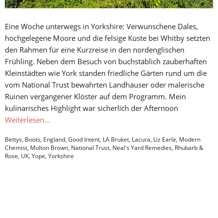
Eine Woche unterwegs in Yorkshire: Verwunschene Dales,
hochgelegene Moore und die felsige Küste bei Whitby setzten
den Rahmen für eine Kurzreise in den nordenglischen
Frühling. Neben dem Besuch von buchstäblich zauberhaften
Kleinstädten wie York standen friedliche Gärten rund um die
vom National Trust bewahrten Landhäuser oder malerische
Ruinen vergangener Klöster auf dem Programm. Mein
kulinarisches Highlight war sicherlich der Afternoon
Weiterlesen…
Bettys
,
Boots
,
England
,
Good Intent
,
LA Bruket
,
Lacura
,
Liz Earle
,
Modern
Chemist
,
Molton Brown
,
National Trust
,
Neal's Yard Remedies
,
Rhubarb &
Rose
,
UK
,
Yope
,
Yorkshire