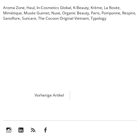
Aroma Zone
,
Haul
,
In-Cosmetics Global
,
K-Beauty
,
Krème
,
La Rosée
,
Mimétique
,
Musée Guimet
,
Nuxe
,
Organic Beauty
,
Paris
,
Pomponne
,
Respire
,
Sanoflore
,
Suncare
,
The Cocoon Original Vietnam
,
Typology
Vorherige Artikel
Instagram
LinkedIn
Feed
Facebook