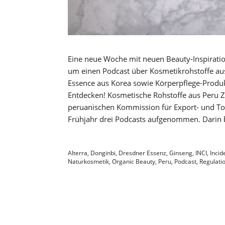
Eine neue Woche mit neuen Beauty-Inspiration
um einen Podcast über Kosmetikrohstoffe aus
Essence aus Korea sowie Körperpflege-Produ
Entdecken! Kosmetische Rohstoffe aus Peru 
peruanischen Kommission für Export- und T
Frühjahr drei Podcasts aufgenommen. Darin 
Alterra
,
Donginbi
,
Dresdner Essenz
,
Ginseng
,
INCI
,
Incid
Naturkosmetik
,
Organic Beauty
,
Peru
,
Podcast
,
Regulati