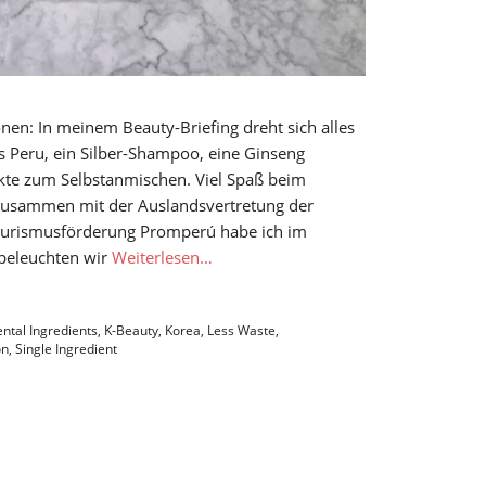
en: In meinem Beauty-Briefing dreht sich alles
 Peru, ein Silber-Shampoo, eine Ginseng
kte zum Selbstanmischen. Viel Spaß beim
Zusammen mit der Auslandsvertretung der
ourismusförderung Promperú habe ich im
beleuchten wir
Weiterlesen…
ental Ingredients
,
K-Beauty
,
Korea
,
Less Waste
,
on
,
Single Ingredient