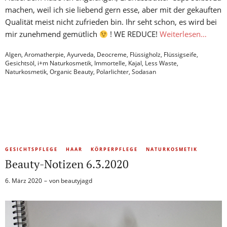
machen, weil ich sie liebend gern esse, aber mit der gekauften
Qualität meist nicht zufrieden bin. Ihr seht schon, es wird bei
mir zunehmend gemütlich
! WE REDUCE!
Weiterlesen…
Algen
,
Aromatherpie
,
Ayurveda
,
Deocreme
,
Flüssigholz
,
Flüssigseife
,
Gesichtsöl
,
i+m Naturkosmetik
,
Immortelle
,
Kajal
,
Less Waste
,
Naturkosmetik
,
Organic Beauty
,
Polarlichter
,
Sodasan
GESICHTSPFLEGE
HAAR
KÖRPERPFLEGE
NATURKOSMETIK
Beauty-Notizen 6.3.2020
6. März 2020
von
beautyjagd