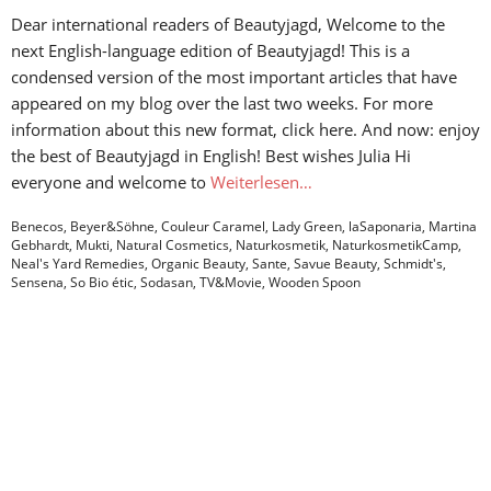
Dear international readers of Beautyjagd, Welcome to the
next English-language edition of Beautyjagd! This is a
condensed version of the most important articles that have
appeared on my blog over the last two weeks. For more
information about this new format, click here. And now: enjoy
the best of Beautyjagd in English! Best wishes Julia Hi
everyone and welcome to
Weiterlesen…
Benecos
,
Beyer&Söhne
,
Couleur Caramel
,
Lady Green
,
laSaponaria
,
Martina
Gebhardt
,
Mukti
,
Natural Cosmetics
,
Naturkosmetik
,
NaturkosmetikCamp
,
Neal's Yard Remedies
,
Organic Beauty
,
Sante
,
Savue Beauty
,
Schmidt's
,
Sensena
,
So Bio étic
,
Sodasan
,
TV&Movie
,
Wooden Spoon