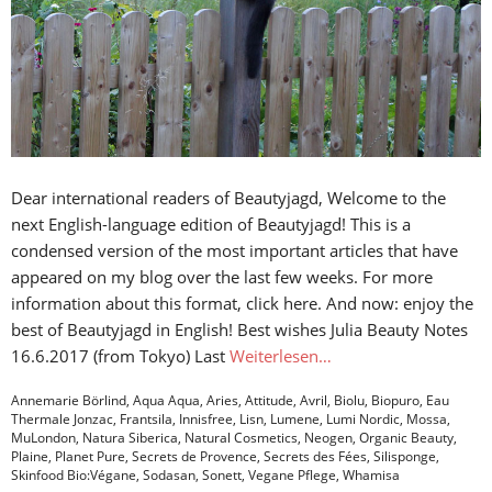
Dear international readers of Beautyjagd, Welcome to the
next English-language edition of Beautyjagd! This is a
condensed version of the most important articles that have
appeared on my blog over the last few weeks. For more
information about this format, click here. And now: enjoy the
best of Beautyjagd in English! Best wishes Julia Beauty Notes
16.6.2017 (from Tokyo) Last
Weiterlesen…
Annemarie Börlind
,
Aqua Aqua
,
Aries
,
Attitude
,
Avril
,
Biolu
,
Biopuro
,
Eau
Thermale Jonzac
,
Frantsila
,
Innisfree
,
Lisn
,
Lumene
,
Lumi Nordic
,
Mossa
,
MuLondon
,
Natura Siberica
,
Natural Cosmetics
,
Neogen
,
Organic Beauty
,
Plaine
,
Planet Pure
,
Secrets de Provence
,
Secrets des Fées
,
Silisponge
,
Skinfood Bio:Végane
,
Sodasan
,
Sonett
,
Vegane Pflege
,
Whamisa