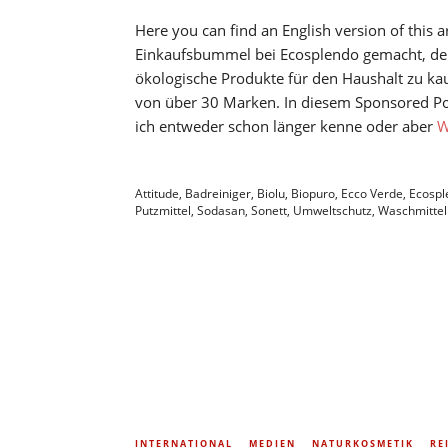
Here you can find an English version of this a
Einkaufsbummel bei Ecosplendo gemacht, dem
ökologische Produkte für den Haushalt zu kau
von über 30 Marken. In diesem Sponsored Post
ich entweder schon länger kenne oder aber
W
Attitude
,
Badreiniger
,
Biolu
,
Biopuro
,
Ecco Verde
,
Ecospl
Putzmittel
,
Sodasan
,
Sonett
,
Umweltschutz
,
Waschmittel
INTERNATIONAL
MEDIEN
NATURKOSMETIK
RE