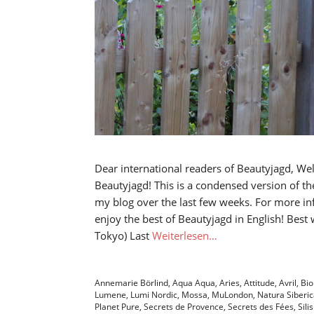
Dear international readers of Beautyjagd, We
Beautyjagd! This is a condensed version of t
my blog over the last few weeks. For more in
enjoy the best of Beautyjagd in English! Best
Tokyo) Last
Weiterlesen…
Annemarie Börlind
,
Aqua Aqua
,
Aries
,
Attitude
,
Avril
,
Bio
Lumene
,
Lumi Nordic
,
Mossa
,
MuLondon
,
Natura Siberi
Planet Pure
,
Secrets de Provence
,
Secrets des Fées
,
Sili