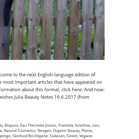
lcome to the next English-language edition of
he most important articles that have appeared on
formation about this format, click here. And now:
 wishes Julia Beauty Notes 16.6.2017 (from
lu
,
Biopuro
,
Eau Thermale Jonzac
,
Frantsila
,
Innisfree
,
Lisn
,
ca
,
Natural Cosmetics
,
Neogen
,
Organic Beauty
,
Plaine
,
sponge
,
Skinfood Bio:Végane
,
Sodasan
,
Sonett
,
Vegane