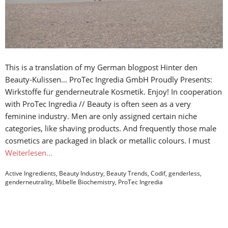
This is a translation of my German blogpost Hinter den
Beauty-Kulissen… ProTec Ingredia GmbH Proudly Presents:
Wirkstoffe für genderneutrale Kosmetik. Enjoy! In cooperation
with ProTec Ingredia // Beauty is often seen as a very
feminine industry. Men are only assigned certain niche
categories, like shaving products. And frequently those male
cosmetics are packaged in black or metallic colours. I must
Weiterlesen…
Active Ingredients
,
Beauty Industry
,
Beauty Trends
,
Codif
,
genderless
,
genderneutrality
,
Mibelle Biochemistry
,
ProTec Ingredia