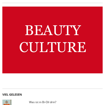
VIEL GELESEN
Was ist in Bi-Oil drin?