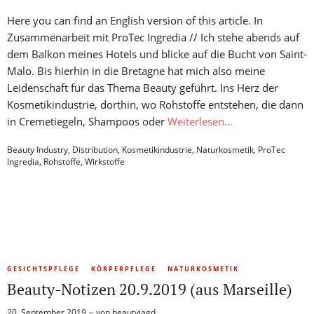
Here you can find an English version of this article. In
Zusammenarbeit mit ProTec Ingredia // Ich stehe abends auf
dem Balkon meines Hotels und blicke auf die Bucht von Saint-
Malo. Bis hierhin in die Bretagne hat mich also meine
Leidenschaft für das Thema Beauty geführt. Ins Herz der
Kosmetikindustrie, dorthin, wo Rohstoffe entstehen, die dann
in Cremetiegeln, Shampoos oder
Weiterlesen…
Beauty Industry
,
Distribution
,
Kosmetikindustrie
,
Naturkosmetik
,
ProTec
Ingredia
,
Rohstoffe
,
Wirkstoffe
GESICHTSPFLEGE
KÖRPERPFLEGE
NATURKOSMETIK
Beauty-Notizen 20.9.2019 (aus Marseille)
20. September 2019
von
beautyjagd