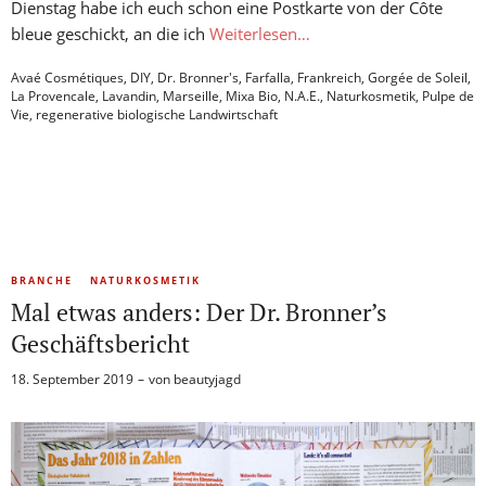
Dienstag habe ich euch schon eine Postkarte von der Côte
bleue geschickt, an die ich
Weiterlesen…
Avaé Cosmétiques
,
DIY
,
Dr. Bronner's
,
Farfalla
,
Frankreich
,
Gorgée de Soleil
,
La Provencale
,
Lavandin
,
Marseille
,
Mixa Bio
,
N.A.E.
,
Naturkosmetik
,
Pulpe de
Vie
,
regenerative biologische Landwirtschaft
BRANCHE
NATURKOSMETIK
Mal etwas anders: Der Dr. Bronner’s
Geschäftsbericht
18. September 2019
von
beautyjagd