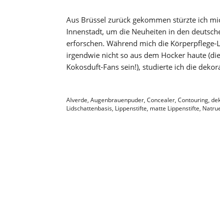
Aus Brüssel zurück gekommen stürzte ich mic
Innenstadt, um die Neuheiten in den deutsc
erforschen. Während mich die Körperpflege-L
irgendwie nicht so aus dem Hocker haute (die 
Kokosduft-Fans sein!), studierte ich die dek
Alverde
,
Augenbrauenpuder
,
Concealer
,
Contouring
,
dek
Lidschattenbasis
,
Lippenstifte
,
matte Lippenstifte
,
Natru