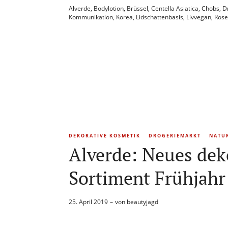
Alverde
,
Bodylotion
,
Brüssel
,
Centella Asiatica
,
Chobs
,
D
Kommunikation
,
Korea
,
Lidschattenbasis
,
Livvegan
,
Rose
DEKORATIVE KOSMETIK
DROGERIEMARKT
NATU
Alverde: Neues dek
Sortiment Frühjahr
25. April 2019
von
beautyjagd