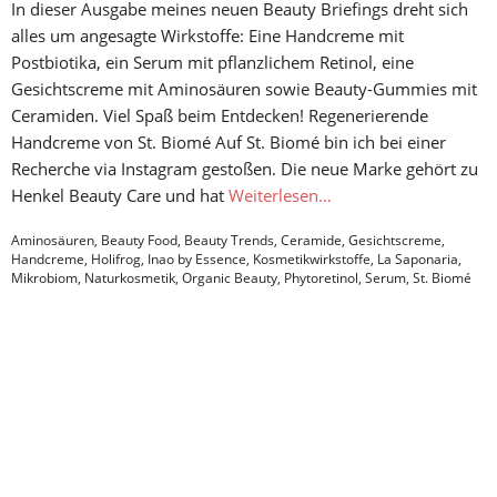
In dieser Ausgabe meines neuen Beauty Briefings dreht sich
alles um angesagte Wirkstoffe: Eine Handcreme mit
Postbiotika, ein Serum mit pflanzlichem Retinol, eine
Gesichtscreme mit Aminosäuren sowie Beauty-Gummies mit
Ceramiden. Viel Spaß beim Entdecken! Regenerierende
Handcreme von St. Biomé Auf St. Biomé bin ich bei einer
Recherche via Instagram gestoßen. Die neue Marke gehört zu
Henkel Beauty Care und hat
Weiterlesen…
Aminosäuren
,
Beauty Food
,
Beauty Trends
,
Ceramide
,
Gesichtscreme
,
Handcreme
,
Holifrog
,
Inao by Essence
,
Kosmetikwirkstoffe
,
La Saponaria
,
Mikrobiom
,
Naturkosmetik
,
Organic Beauty
,
Phytoretinol
,
Serum
,
St. Biomé