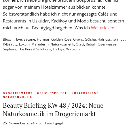
können: Ich liebe die große Stadt am Bosporus, auf den ich
sogar von meinem Hotelzimmer aus blicken konnte.
Selbstverständlich habe ich nicht nur angesagte Cafés und
Restaurants in Üsküdar, Kadıköy und Moda besucht, sondern
mich auch auf Beautyjagd begeben. Was ich
Weiterlesen…
Bioxcin
,
Eve
,
Ezcane
,
Flormar
,
Golden Rose
,
Gratis
,
Gülsha
,
Hairloss
,
Istanbul
,
K-Beauty
,
Lokum
,
Maruderm
,
Naturkosmetik
,
Otaci
,
Rebul
,
Rosenwasser
,
Sephora
,
The Purest Solutions
,
Türkiye
,
Watsons
DROGERIEMARKT
GESICHTSPFLEGE
KÖRPERPFLEGE
NATURKOSMETIK
Beauty Briefing KW 48 / 2024: Neue
Naturkosmetik im Drogeriemarkt
25. November 2024
von
beautyjagd