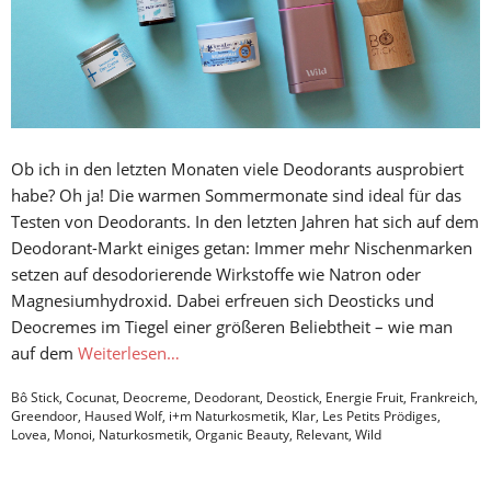
Ob ich in den letzten Monaten viele Deodorants ausprobiert
habe? Oh ja! Die warmen Sommermonate sind ideal für das
Testen von Deodorants. In den letzten Jahren hat sich auf dem
Deodorant-Markt einiges getan: Immer mehr Nischenmarken
setzen auf desodorierende Wirkstoffe wie Natron oder
Magnesiumhydroxid. Dabei erfreuen sich Deosticks und
Deocremes im Tiegel einer größeren Beliebtheit – wie man
auf dem
Weiterlesen…
Bô Stick
,
Cocunat
,
Deocreme
,
Deodorant
,
Deostick
,
Energie Fruit
,
Frankreich
,
Greendoor
,
Haused Wolf
,
i+m Naturkosmetik
,
Klar
,
Les Petits Prödiges
,
Lovea
,
Monoi
,
Naturkosmetik
,
Organic Beauty
,
Relevant
,
Wild