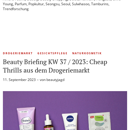
Young
,
Parfum
,
Popkultur
,
Seongsu
,
Seoul
,
Sulwhasoo
,
Tamburins
,
Trendforschung
DROGERIEMARKT
GESICHTSPFLEGE
NATURKOSMETIK
Beauty Briefing KW 37 / 2023: Cheap
Thrills aus dem Drogeriemarkt
11. September 2023
von
beautyjagd