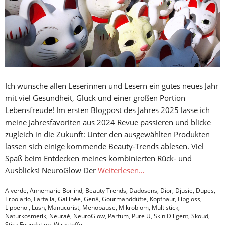
Ich wünsche allen Leserinnen und Lesern ein gutes neues Jahr
mit viel Gesundheit, Glück und einer großen Portion
Lebensfreude! Im ersten Blogpost des Jahres 2025 lasse ich
meine Jahresfavoriten aus 2024 Revue passieren und blicke
zugleich in die Zukunft: Unter den ausgewählten Produkten
lassen sich einige kommende Beauty-Trends ablesen. Viel
Spaß beim Entdecken meines kombinierten Rück- und
Ausblicks! NeuroGlow Der
Weiterlesen…
Alverde
,
Annemarie Börlind
,
Beauty Trends
,
Dadosens
,
Dior
,
Djusie
,
Dupes
,
Erbolario
,
Farfalla
,
Gallinée
,
GenX
,
Gourmanddüfte
,
Kopfhaut
,
Lipgloss
,
Lippenöl
,
Lush
,
Manucurist
,
Menopause
,
Mikrobiom
,
Multistick
,
Naturkosmetik
,
Neuraé
,
NeuroGlow
,
Parfum
,
Pure U
,
Skin Diligent
,
Skoud
,
Stick Foundation
,
Wirkstoffe