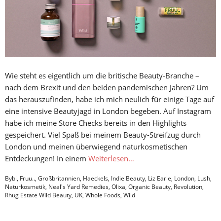
Wie steht es eigentlich um die britische Beauty-Branche –
nach dem Brexit und den beiden pandemischen Jahren? Um
das herauszufinden, habe ich mich neulich für einige Tage auf
eine intensive Beautyjagd in London begeben. Auf Instagram
habe ich meine Store Checks bereits in den Highlights
gespeichert. Viel Spaß bei meinem Beauty-Streifzug durch
London und meinen überwiegend naturkosmetischen
Entdeckungen! In einem
Weiterlesen…
Bybi
,
Fruu..
,
Großbritannien
,
Haeckels
,
Indie Beauty
,
Liz Earle
,
London
,
Lush
,
Naturkosmetik
,
Neal's Yard Remedies
,
Olixa
,
Organic Beauty
,
Revolution
,
Rhug Estate Wild Beauty
,
UK
,
Whole Foods
,
Wild