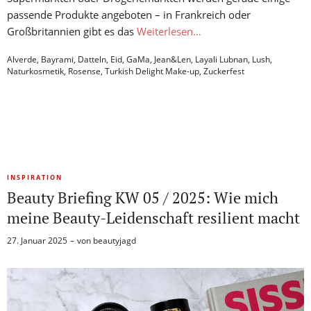
passende Produkte angeboten – in Frankreich oder
Großbritannien gibt es das
Weiterlesen…
Alverde
,
Bayrami
,
Datteln
,
Eid
,
GaMa
,
Jean&Len
,
Layali Lubnan
,
Lush
,
Naturkosmetik
,
Rosense
,
Turkish Delight Make-up
,
Zuckerfest
INSPIRATION
Beauty Briefing KW 05 / 2025: Wie mich
meine Beauty-Leidenschaft resilient macht
27. Januar 2025
von
beautyjagd