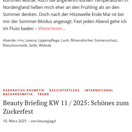
kommen würde. Auch die angenehm kühlen Temperaturen in
Nordengland ließen mich eher an den Frühling als an den
Sommer denken. Doch nach der Hitzewelle Ende Mai ist bei
mir der Sommer-Modus angesagt: Fast jeden Abend gehe ich
im Fluss baden –
Weiterlesen…
Alverde
,
i+m
,
Lavera
,
Lippenpflege
,
Lush
,
Mineralischer Sonnenschutz
,
Naturkosmetik
,
Seife
,
Weleda
DEKORATIVE KOSMETIK
GESICHTSPFLEGE
INTERNATIONAL
NATURKOSMETIK
TREND
Beauty Briefing KW 11 / 2025: Schönes zum
Zuckerfest
10. März 2025
von
beautyjagd