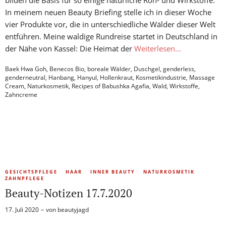
bilden die Basis für so einige natürliche Roh- und Wirkstoffe.
In meinem neuen Beauty Briefing stelle ich in dieser Woche
vier Produkte vor, die in unterschiedliche Wälder dieser Welt
entführen. Meine waldige Rundreise startet in Deutschland in
der Nähe von Kassel: Die Heimat der
Weiterlesen…
Baek Hwa Goh
,
Benecos Bio
,
boreale Wälder
,
Duschgel
,
genderless
,
genderneutral
,
Hanbang
,
Hanyul
,
Hollenkraut
,
Kosmetikindustrie
,
Massage
Cream
,
Naturkosmetik
,
Recipes of Babushka Agafia
,
Wald
,
Wirkstoffe
,
Zahncreme
GESICHTSPFLEGE
HAAR
INNER BEAUTY
NATURKOSMETIK
ZAHNPFLEGE
Beauty-Notizen 17.7.2020
17. Juli 2020
von
beautyjagd