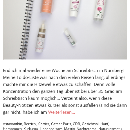
Endlich mal wieder eine Woche am Schreibtisch in Nürnberg!
Meine To do-Liste war nach den vielen Reisen lang, allerdings
machte mir die Hitzewelle etwas zu schaffen. Denn volle
Konzentration den ganzen Tag über ist bei über 35 Grad am
Schreibtisch kaum möglich… Verzeiht also, wenn diese
Beauty-Notizen etwas kürzer als sonst ausfallen (sind sie dann
gar nicht, habe ich am
Weiterlesen…
Astaxanthin
,
Berrichi
,
Cattier
,
Cattier Paris
,
CDB
,
Gesichtsöl
,
Hanf
,
Hemptouch
,
Kurkuma
,
Lippenbalsam
,
Mastix
,
Nachtcreme
,
Naturkosmetik
,