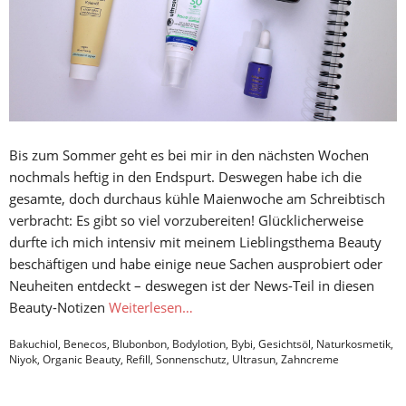
Bis zum Sommer geht es bei mir in den nächsten Wochen
nochmals heftig in den Endspurt. Deswegen habe ich die
gesamte, doch durchaus kühle Maienwoche am Schreibtisch
verbracht: Es gibt so viel vorzubereiten! Glücklicherweise
durfte ich mich intensiv mit meinem Lieblingsthema Beauty
beschäftigen und habe einige neue Sachen ausprobiert oder
Neuheiten entdeckt – deswegen ist der News-Teil in diesen
Beauty-Notizen
Weiterlesen…
Bakuchiol
,
Benecos
,
Blubonbon
,
Bodylotion
,
Bybi
,
Gesichtsöl
,
Naturkosmetik
,
Niyok
,
Organic Beauty
,
Refill
,
Sonnenschutz
,
Ultrasun
,
Zahncreme