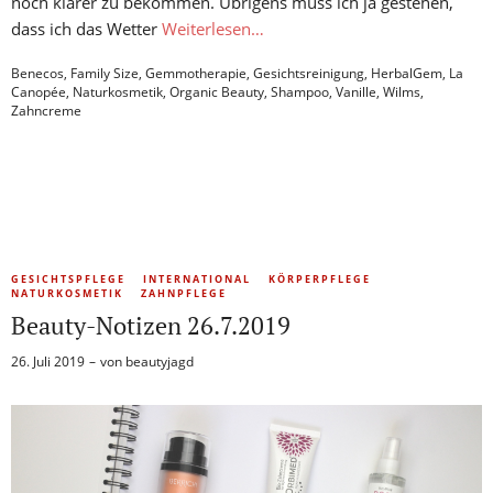
noch klarer zu bekommen. Übrigens muss ich ja gestehen,
dass ich das Wetter
Weiterlesen…
Benecos
,
Family Size
,
Gemmotherapie
,
Gesichtsreinigung
,
HerbalGem
,
La
Canopée
,
Naturkosmetik
,
Organic Beauty
,
Shampoo
,
Vanille
,
Wilms
,
Zahncreme
GESICHTSPFLEGE
INTERNATIONAL
KÖRPERPFLEGE
NATURKOSMETIK
ZAHNPFLEGE
Beauty-Notizen 26.7.2019
26. Juli 2019
von
beautyjagd