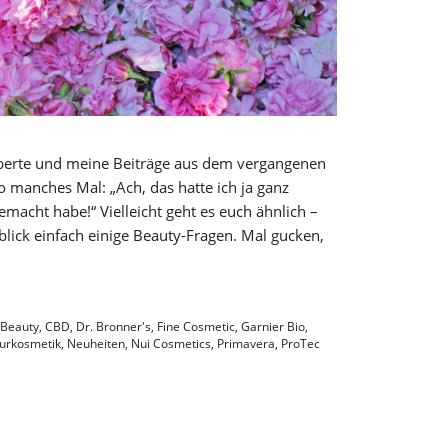
töberte und meine Beiträge aus dem vergangenen
so manches Mal: „Ach, das hatte ich ja ganz
macht habe!“ Vielleicht geht es euch ähnlich –
blick einfach einige Beauty-Fragen. Mal gucken,
 Beauty
,
CBD
,
Dr. Bronner's
,
Fine Cosmetic
,
Garnier Bio
,
urkosmetik
,
Neuheiten
,
Nui Cosmetics
,
Primavera
,
ProTec