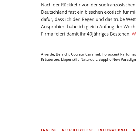
Nach der Rückkehr von der südfranzösischen C
Deutschland fast ein bisschen exotisch für mi
dafür, dass ich den Regen und das trübe We
Ausprobiert habe ich gleich Anfang der Woch
Firma feiert damit ihr 40jähriges Bestehen.
W
Alverde
,
Berrichi
,
Couleur Caramel
,
Florascent Parfume
Kräutertee
,
Lippenstift
,
Naturduft
,
Sappho New Paradig
ENGLISH
GESICHTSPFLEGE
INTERNATIONAL
N