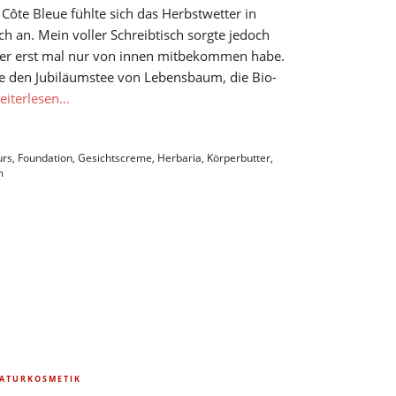
ôte Bleue fühlte sich das Herbstwetter in
ch an. Mein voller Schreibtisch sorgte jedoch
tter erst mal nur von innen mitbekommen habe.
e den Jubiläumstee von Lebensbaum, die Bio-
eiterlesen…
urs
,
Foundation
,
Gesichtscreme
,
Herbaria
,
Körperbutter
,
m
ATURKOSMETIK