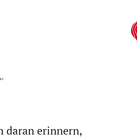
HI
h daran erinnern,