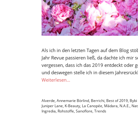
Als ich in den letzten Tagen auf dem Blog s
Jahr Revue passieren ließ, da dachte ich mir 
vergessen, dass ich das 2019 entdeckt oder ge
und deswegen stelle ich in diesem Jahresrück
Weiterlesen…
Alverde
,
Annemarie Börlind
,
Berrichi
,
Best of 2019
,
Bybi
Juniper Lane
,
K-Beauty
,
La Canopée
,
Mádara
,
N.A.E.
,
Nat
Ingredia
,
Rohstoffe
,
Sanoflore
,
Trends