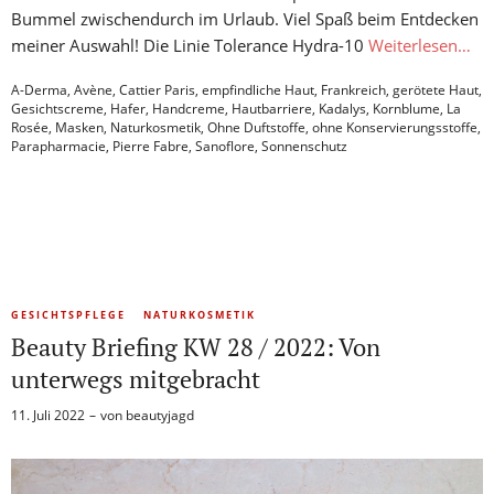
Bummel zwischendurch im Urlaub. Viel Spaß beim Entdecken
meiner Auswahl! Die Linie Tolerance Hydra-10
Weiterlesen…
A-Derma
,
Avène
,
Cattier Paris
,
empfindliche Haut
,
Frankreich
,
gerötete Haut
,
Gesichtscreme
,
Hafer
,
Handcreme
,
Hautbarriere
,
Kadalys
,
Kornblume
,
La
Rosée
,
Masken
,
Naturkosmetik
,
Ohne Duftstoffe
,
ohne Konservierungsstoffe
,
Parapharmacie
,
Pierre Fabre
,
Sanoflore
,
Sonnenschutz
GESICHTSPFLEGE
NATURKOSMETIK
Beauty Briefing KW 28 / 2022: Von
unterwegs mitgebracht
11. Juli 2022
von
beautyjagd