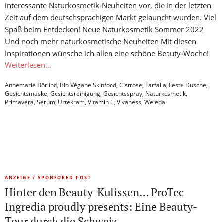
interessante Naturkosmetik-Neuheiten vor, die in der letzten
Zeit auf dem deutschsprachigen Markt gelauncht wurden. Viel
Spaß beim Entdecken! Neue Naturkosmetik Sommer 2022
Und noch mehr naturkosmetische Neuheiten Mit diesen
Inspirationen wünsche ich allen eine schöne Beauty-Woche!
Weiterlesen…
Annemarie Börlind
,
Bio Végane Skinfood
,
Cistrose
,
Farfalla
,
Feste Dusche
,
Gesichtsmaske
,
Gesichtsreinigung
,
Gesichtsspray
,
Naturkosmetik
,
Primavera
,
Serum
,
Urtekram
,
Vitamin C
,
Vivaness
,
Weleda
ANZEIGE / SPONSORED POST
Hinter den Beauty-Kulissen… ProTec
Ingredia proudly presents: Eine Beauty-
Tour durch die Schweiz