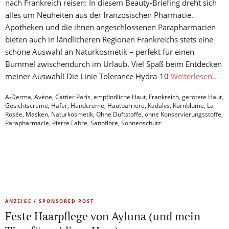
nach Frankreich reisen: In diesem Beauty-Briefing dreht sich
alles um Neuheiten aus der französischen Pharmacie.
Apotheken und die ihnen angeschlossenen Parapharmacien
bieten auch in ländlicheren Regionen Frankreichs stets eine
schöne Auswahl an Naturkosmetik – perfekt für einen
Bummel zwischendurch im Urlaub. Viel Spaß beim Entdecken
meiner Auswahl! Die Linie Tolerance Hydra-10
Weiterlesen…
A-Derma
,
Avène
,
Cattier Paris
,
empfindliche Haut
,
Frankreich
,
gerötete Haut
,
Gesichtscreme
,
Hafer
,
Handcreme
,
Hautbarriere
,
Kadalys
,
Kornblume
,
La
Rosée
,
Masken
,
Naturkosmetik
,
Ohne Duftstoffe
,
ohne Konservierungsstoffe
,
Parapharmacie
,
Pierre Fabre
,
Sanoflore
,
Sonnenschutz
ANZEIGE / SPONSORED POST
Feste Haarpflege von Ayluna (und mein