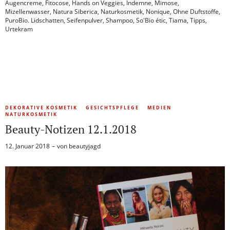
Augencreme
,
Fitocose
,
Hands on Veggies
,
Indemne
,
Mimose
,
Mizellenwasser
,
Natura Siberica
,
Naturkosmetik
,
Nonique
,
Ohne Duftstoffe
,
PuroBio. Lidschatten
,
Seifenpulver
,
Shampoo
,
So'Bio étic
,
Tiama
,
Tipps
,
Urtekram
DEKORATIVE KOSMETIK
GESICHTSPFLEGE
MEDIEN
NATURKOSMETIK
Beauty-Notizen 12.1.2018
12. Januar 2018
von
beautyjagd