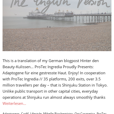
This is a translation of my German blogpost Hinter den
Beauty-Kulissen… ProTec Ingredia Proudly Presents:
Adaptogene für eine gestresste Haut. Enjoy! In cooperation
with ProTec Ingredia // 35 platforms, 200 exits, over 3.5
million travellers per day – that is Shinjuku Station in Tokyo.
Unlike public transport in other capital cities, everyday
operations at Shinjuku run almost always smoothly thanks
Weiterlesen…
Adaptogens
,
Codif
,
Lifestyle
,
Mibelle Biochemistry
,
Oat Cosmetics
,
ProTec