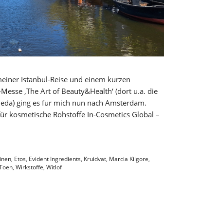
 meiner Istanbul-Reise und einem kurzen
esse ‚The Art of Beauty&Health‘ (dort u.a. die
eda) ging es für mich nun nach Amsterdam.
ür kosmetische Rohstoffe In-Cosmetics Global –
inen
,
Etos
,
Evident Ingredients
,
Kruidvat
,
Marcia Kilgore
,
Toen
,
Wirkstoffe
,
Witlof