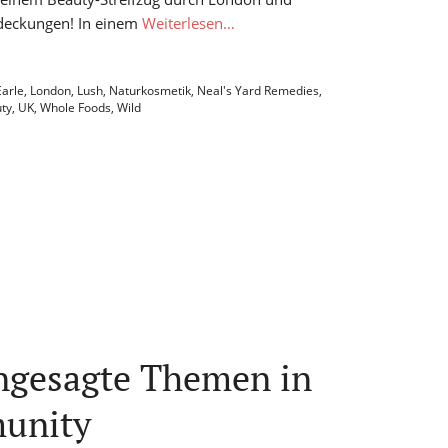
deckungen! In einem
Weiterlesen…
Earle
,
London
,
Lush
,
Naturkosmetik
,
Neal's Yard Remedies
,
uty
,
UK
,
Whole Foods
,
Wild
ngesagte Themen in
unity