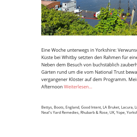
Eine Woche unterwegs in Yorkshire: Verwuns
Küste bei Whitby setzten den Rahmen für eine
Neben dem Besuch von buchstäblich zauberhaf
Gärten rund um die vom National Trust bewa
vergangener Klöster auf dem Programm. Mein 
Afternoon
Weiterlesen…
Bettys
,
Boots
,
England
,
Good Intent
,
LA Bruket
,
Lacura
,
L
Neal's Yard Remedies
,
Rhubarb & Rose
,
UK
,
Yope
,
Yorks