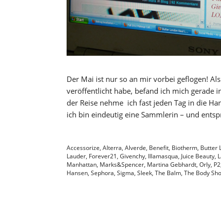
Der Mai ist nur so an mir vorbei geflogen! A
veröffentlicht habe, befand ich mich gerade
der Reise nehme ich fast jeden Tag in die Ha
ich bin eindeutig eine Sammlerin – und entsp
Accessorize
,
Alterra
,
Alverde
,
Benefit
,
Biotherm
,
Butter
Lauder
,
Forever21
,
Givenchy
,
Illamasqua
,
Juice Beauty
,
L
Manhattan
,
Marks&Spencer
,
Martina Gebhardt
,
Orly
,
P2
Hansen
,
Sephora
,
Sigma
,
Sleek
,
The Balm
,
The Body Sh