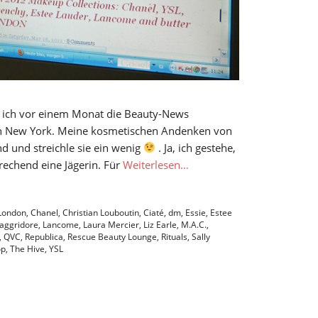
ls ich vor einem Monat die Beauty-News
 in New York. Meine kosmetischen Andenken von
nd und streichle sie ein wenig
. Ja, ich gestehe,
rechend eine Jägerin. Für
Weiterlesen…
 London
,
Chanel
,
Christian Louboutin
,
Ciaté
,
dm
,
Essie
,
Estee
aggridore
,
Lancome
,
Laura Mercier
,
Liz Earle
,
M.A.C.
,
,
QVC
,
Republica
,
Rescue Beauty Lounge
,
Rituals
,
Sally
op
,
The Hive
,
YSL