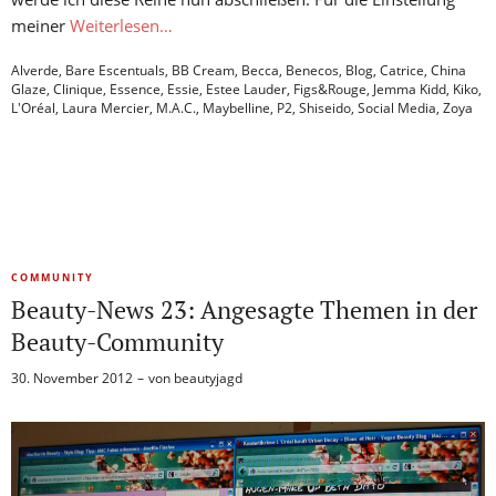
meiner
Weiterlesen…
Alverde
,
Bare Escentuals
,
BB Cream
,
Becca
,
Benecos
,
Blog
,
Catrice
,
China
Glaze
,
Clinique
,
Essence
,
Essie
,
Estee Lauder
,
Figs&Rouge
,
Jemma Kidd
,
Kiko
,
L'Oréal
,
Laura Mercier
,
M.A.C.
,
Maybelline
,
P2
,
Shiseido
,
Social Media
,
Zoya
COMMUNITY
Beauty-News 23: Angesagte Themen in der
Beauty-Community
30. November 2012
von
beautyjagd