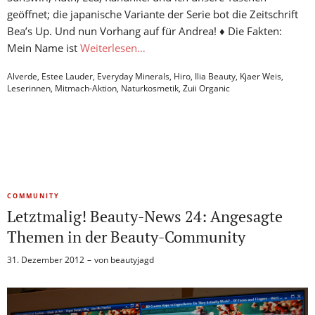
geöffnet; die japanische Variante der Serie bot die Zeitschrift
Bea’s Up. Und nun Vorhang auf für Andrea! ♦ Die Fakten:
Mein Name ist
Weiterlesen…
Alverde
,
Estee Lauder
,
Everyday Minerals
,
Hiro
,
Ilia Beauty
,
Kjaer Weis
,
Leserinnen
,
Mitmach-Aktion
,
Naturkosmetik
,
Zuii Organic
COMMUNITY
Letztmalig! Beauty-News 24: Angesagte
Themen in der Beauty-Community
31. Dezember 2012
von
beautyjagd