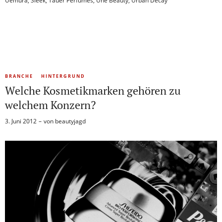
Uemura
,
Sleek
,
Tauer Perfumes
,
Une Beauty
,
Urban Decay
BRANCHE
HINTERGRUND
Welche Kosmetikmarken gehören zu
welchem Konzern?
3. Juni 2012
von
beautyjagd