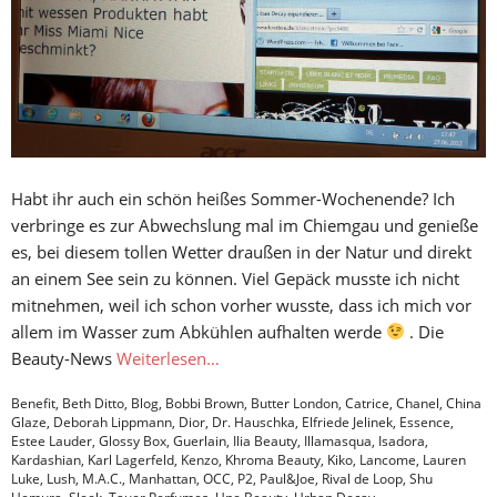
Habt ihr auch ein schön heißes Sommer-Wochenende? Ich
verbringe es zur Abwechslung mal im Chiemgau und genieße
es, bei diesem tollen Wetter draußen in der Natur und direkt
an einem See sein zu können. Viel Gepäck musste ich nicht
mitnehmen, weil ich schon vorher wusste, dass ich mich vor
allem im Wasser zum Abkühlen aufhalten werde
. Die
Beauty-News
Weiterlesen…
Benefit
,
Beth Ditto
,
Blog
,
Bobbi Brown
,
Butter London
,
Catrice
,
Chanel
,
China
Glaze
,
Deborah Lippmann
,
Dior
,
Dr. Hauschka
,
Elfriede Jelinek
,
Essence
,
Estee Lauder
,
Glossy Box
,
Guerlain
,
Ilia Beauty
,
Illamasqua
,
Isadora
,
Kardashian
,
Karl Lagerfeld
,
Kenzo
,
Khroma Beauty
,
Kiko
,
Lancome
,
Lauren
Luke
,
Lush
,
M.A.C.
,
Manhattan
,
OCC
,
P2
,
Paul&Joe
,
Rival de Loop
,
Shu