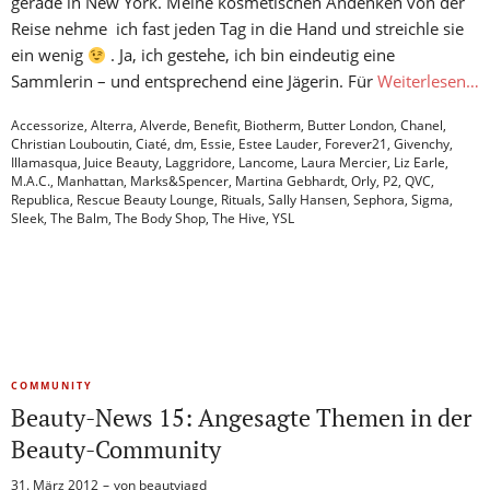
gerade in New York. Meine kosmetischen Andenken von der
Reise nehme ich fast jeden Tag in die Hand und streichle sie
ein wenig
. Ja, ich gestehe, ich bin eindeutig eine
Sammlerin – und entsprechend eine Jägerin. Für
Weiterlesen…
Accessorize
,
Alterra
,
Alverde
,
Benefit
,
Biotherm
,
Butter London
,
Chanel
,
Christian Louboutin
,
Ciaté
,
dm
,
Essie
,
Estee Lauder
,
Forever21
,
Givenchy
,
Illamasqua
,
Juice Beauty
,
Laggridore
,
Lancome
,
Laura Mercier
,
Liz Earle
,
M.A.C.
,
Manhattan
,
Marks&Spencer
,
Martina Gebhardt
,
Orly
,
P2
,
QVC
,
Republica
,
Rescue Beauty Lounge
,
Rituals
,
Sally Hansen
,
Sephora
,
Sigma
,
Sleek
,
The Balm
,
The Body Shop
,
The Hive
,
YSL
COMMUNITY
Beauty-News 15: Angesagte Themen in der
Beauty-Community
31. März 2012
von
beautyjagd