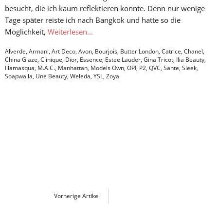
besucht, die ich kaum reflektieren konnte. Denn nur wenige
Tage später reiste ich nach Bangkok und hatte so die
Möglichkeit,
Weiterlesen…
Alverde
,
Armani
,
Art Deco
,
Avon
,
Bourjois
,
Butter London
,
Catrice
,
Chanel
,
China Glaze
,
Clinique
,
Dior
,
Essence
,
Estee Lauder
,
Gina Tricot
,
Ilia Beauty
,
Illamasqua
,
M.A.C.
,
Manhattan
,
Models Own
,
OPI
,
P2
,
QVC
,
Sante
,
Sleek
,
Soapwalla
,
Une Beauty
,
Weleda
,
YSL
,
Zoya
Vorherige Artikel