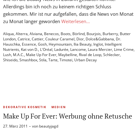
Allerdings bin ich noch zu keinem richtigen Schluss
gekommen. Mir ist nur aufgefallen, dass die News von Monat
zu Monat länger geworden
Weiterlesen…
Aliqua
,
Alterra
,
Alviana
,
Benecos
,
Boots
,
Börlind
,
Bourjois
,
Burberry
,
Butter
London
,
Catrice
,
Cattier
,
Couleur Caramel
,
Dior
,
Dolce&Gabbana
,
Dr.
Hauschka
,
Essence
,
Gosh
,
Heymountain
,
Ilia Beauty
,
Inglot
,
Intelligent
Nutrients
,
Kat von D.
,
L'Oréal
,
Ladurée
,
Lancome
,
Laura Mercier
,
Lime Crime
,
Lush
,
M.A.C.
,
Make Up For Ever
,
Maybelline
,
Rival de Loop
,
Schlecker
,
Shiseido
,
Smashbox
,
Stila
,
Tarte
,
Timotei
,
Urban Decay
DEKORATIVE KOSMETIK
MEDIEN
Make Up For Ever: Werbung ohne Retusche
27. März 2011
von
beautyjagd