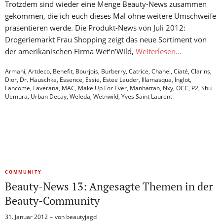
Trotzdem sind wieder eine Menge Beauty-News zusammen
gekommen, die ich euch dieses Mal ohne weitere Umschweife
präsentieren werde. Die Produkt-News von Juli 2012:
Drogeriemarkt Frau Shopping zeigt das neue Sortiment von
der amerikanischen Firma Wet’n’Wild,
Weiterlesen…
Armani
,
Artdeco
,
Benefit
,
Bourjois
,
Burberry
,
Catrice
,
Chanel
,
Ciaté
,
Clarins
,
Dior
,
Dr. Hauschka
,
Essence
,
Essie
,
Estee Lauder
,
Illamasqua
,
Inglot
,
Lancome
,
Laverana
,
MAC
,
Make Up For Ever
,
Manhattan
,
Nxy
,
OCC
,
P2
,
Shu
Uemura
,
Urban Decay
,
Weleda
,
Wetnwild
,
Yves Saint Laurent
COMMUNITY
Beauty-News 13: Angesagte Themen in der
Beauty-Community
31. Januar 2012
von
beautyjagd