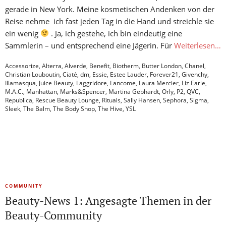
gerade in New York. Meine kosmetischen Andenken von der
Reise nehme ich fast jeden Tag in die Hand und streichle sie
ein wenig
. Ja, ich gestehe, ich bin eindeutig eine
Sammlerin – und entsprechend eine Jägerin. Für
Weiterlesen…
Accessorize
,
Alterra
,
Alverde
,
Benefit
,
Biotherm
,
Butter London
,
Chanel
,
Christian Louboutin
,
Ciaté
,
dm
,
Essie
,
Estee Lauder
,
Forever21
,
Givenchy
,
Illamasqua
,
Juice Beauty
,
Laggridore
,
Lancome
,
Laura Mercier
,
Liz Earle
,
M.A.C.
,
Manhattan
,
Marks&Spencer
,
Martina Gebhardt
,
Orly
,
P2
,
QVC
,
Republica
,
Rescue Beauty Lounge
,
Rituals
,
Sally Hansen
,
Sephora
,
Sigma
,
Sleek
,
The Balm
,
The Body Shop
,
The Hive
,
YSL
COMMUNITY
Beauty-News 1: Angesagte Themen in der
Beauty-Community