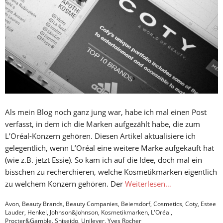
Als mein Blog noch ganz jung war, habe ich mal einen Post
verfasst, in dem ich die Marken aufgezählt habe, die zum
L’Oréal-Konzern gehören. Diesen Artikel aktualisiere ich
gelegentlich, wenn L’Oréal eine weitere Marke aufgekauft hat
(wie z.B. jetzt Essie). So kam ich auf die Idee, doch mal ein
bisschen zu recherchieren, welche Kosmetikmarken eigentlich
zu welchem Konzern gehören. Der
Weiterlesen…
Avon
,
Beauty Brands
,
Beauty Companies
,
Beiersdorf
,
Cosmetics
,
Coty
,
Estee
Lauder
,
Henkel
,
Johnson&Johnson
,
Kosmetikmarken
,
L'Oréal
,
Procter&Gamble
,
Shiseido
,
Unilever
,
Yves Rocher