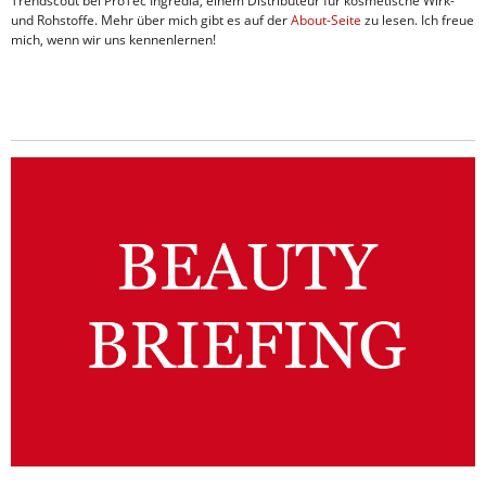
Trendscout bei ProTec Ingredia, einem Distributeur für kosmetische Wirk-
und Rohstoffe. Mehr über mich gibt es auf der
About-Seite
zu lesen. Ich freue
mich, wenn wir uns kennenlernen!