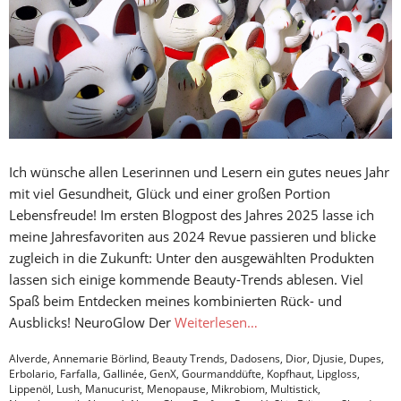
Ich wünsche allen Leserinnen und Lesern ein gutes neues Jahr
mit viel Gesundheit, Glück und einer großen Portion
Lebensfreude! Im ersten Blogpost des Jahres 2025 lasse ich
meine Jahresfavoriten aus 2024 Revue passieren und blicke
zugleich in die Zukunft: Unter den ausgewählten Produkten
lassen sich einige kommende Beauty-Trends ablesen. Viel
Spaß beim Entdecken meines kombinierten Rück- und
Ausblicks! NeuroGlow Der
Weiterlesen…
Alverde
,
Annemarie Börlind
,
Beauty Trends
,
Dadosens
,
Dior
,
Djusie
,
Dupes
,
Erbolario
,
Farfalla
,
Gallinée
,
GenX
,
Gourmanddüfte
,
Kopfhaut
,
Lipgloss
,
Lippenöl
,
Lush
,
Manucurist
,
Menopause
,
Mikrobiom
,
Multistick
,