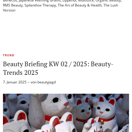
Benecos
,
Japanese Washing Grains
,
Lippenöl
,
Multistick
,
Organic Beauty
,
RMS Beauty
,
Spilanthox Therapy
,
The Art of Beauty & Health
,
The Lush
Version
TREND
Beauty Briefing KW 02 / 2025: Beauty-
Trends 2025
7. Januar 2025
von
beautyjagd