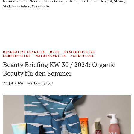
Naturkosmetik
,
Neuraé
,
NeuroGlow
,
Parfum
,
Pure U
,
Skin Diligent
,
Skoud
,
Stick Foundation
,
Wirkstoffe
DEKORATIVE KOSMETIK
DUFT
GESICHTSPFLEGE
KÖRPERPFLEGE
NATURKOSMETIK
ZAHNPFLEGE
Beauty Briefing KW 30 / 2024: Organic
Beauty für den Sommer
22. Juli 2024
von
beautyjagd