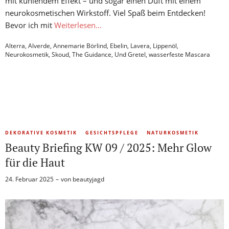
mit kühlendem Effekt – und sogar einen Duft mit einem
neurokosmetischen Wirkstoff. Viel Spaß beim Entdecken!
Bevor ich mit
Weiterlesen…
Alterra
,
Alverde
,
Annemarie Börlind
,
Ebelin
,
Lavera
,
Lippenöl
,
Neurokosmetik
,
Skoud
,
The Guidance
,
Und Gretel
,
wasserfeste Mascara
DEKORATIVE KOSMETIK
GESICHTSPFLEGE
NATURKOSMETIK
Beauty Briefing KW 09 / 2025: Mehr Glow
für die Haut
24. Februar 2025
von
beautyjagd