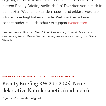
angesagte Kosmetikprodukte im Handel finden kann. In
diesem Beauty Briefing stelle ich fünf Favoriten vor, die ich in
den letzten Wochen erstanden habe – und erkläre, weshalb
ich sie unbedingt haben musste. Viel Spaß beim Lesen!
Sonnenpuder mit Lichtschutz Aus Japan
Weiterlesen…
Beauty Trends
,
Bronzer
,
Gen Z
,
Gitti
,
Guava Girl
,
Lippenöl
,
Matcha
,
No
Cosmetics
,
Serum Drops
,
Sonnenpuder
,
Susanne Kaufmann
,
Und Gretel
,
Weleda
DEKORATIVE KOSMETIK
DUFT
NATURKOSMETIK
Beauty Briefing KW 23 / 2025: Neue
dekorative Naturkosmetik (und mehr)
2. Juni 2025
von
beautyjagd