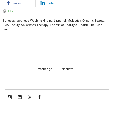
teilen
teilen
+12
Benecos
,
Japanese Washing Grains
,
Lippenöl
,
Multistick
,
Organic Beauty
,
RMS Beauty
,
Spilanthox Therapy
,
The Art of Beauty & Health
,
The Lush
Version
Vorherige
Nächste
Instagram
LinkedIn
Feed
Facebook