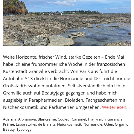
Weite Horizonte, frischer Wind, starke Gezeiten – Ende Mai
habe ich eine frühsommerliche Woche in der französischen
Küstenstadt Granville verbracht. Von Paris aus führt die
Autobahn A13 direkt in die Normandie und lässt nicht nur die
Großstadtbewohner aufatmen. Selbstverständlich bin ich in
Granville auch auf Beautyjagd gegangen und habe mich
ausgiebig in Parapharmacien, Bioläden, Fachgeschäften mit
Nischenkosmetik und Parfümerien umgesehen.
Weiterlesen…
Aderma
,
Alphanova
,
Blancreme
,
Couleur Caramel
,
Frankreich
,
Garancia
,
Krème
,
Laboratoires de Biarritz
,
Naturkosmetik
,
Normandie
,
Oden
,
Organic
Beauty
,
Typology