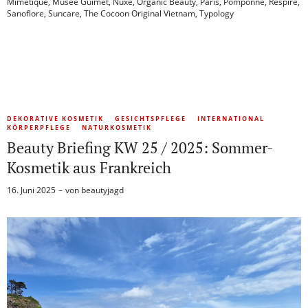
Mimétique
,
Musée Guimet
,
Nuxe
,
Organic Beauty
,
Paris
,
Pomponne
,
Respire
,
Sanoflore
,
Suncare
,
The Cocoon Original Vietnam
,
Typology
DEKORATIVE KOSMETIK
GESICHTSPFLEGE
INTERNATIONAL
KÖRPERPFLEGE
NATURKOSMETIK
Beauty Briefing KW 25 / 2025: Sommer-
Kosmetik aus Frankreich
16. Juni 2025
von
beautyjagd