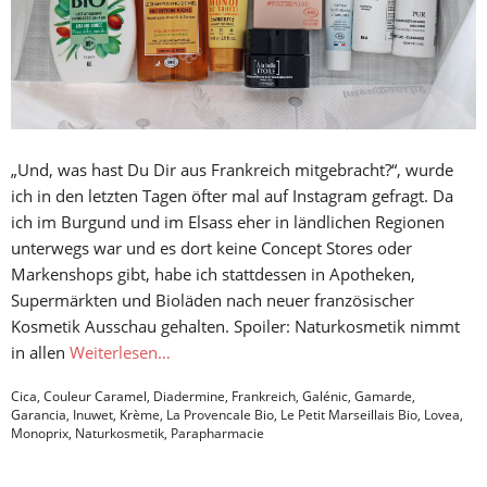
„Und, was hast Du Dir aus Frankreich mitgebracht?“, wurde
ich in den letzten Tagen öfter mal auf Instagram gefragt. Da
ich im Burgund und im Elsass eher in ländlichen Regionen
unterwegs war und es dort keine Concept Stores oder
Markenshops gibt, habe ich stattdessen in Apotheken,
Supermärkten und Bioläden nach neuer französischer
Kosmetik Ausschau gehalten. Spoiler: Naturkosmetik nimmt
in allen
Weiterlesen…
Cica
,
Couleur Caramel
,
Diadermine
,
Frankreich
,
Galénic
,
Gamarde
,
Garancia
,
Inuwet
,
Krème
,
La Provencale Bio
,
Le Petit Marseillais Bio
,
Lovea
,
Monoprix
,
Naturkosmetik
,
Parapharmacie