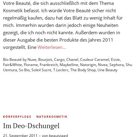
Votre Beauté, die sich ausschließlich mit dem Thema
Kosmetik befasst. Ich würde Votre Beauté sicher nicht
regelmäßig kaufen, dazu hat das Blatt zu wenig Inhalt für
mich. Immerhin wurden darin jedoch einige Neuheiten
gezeigt, die ich noch nicht kannte. Außerdem wurden in
dieser Ausgabe die besten Produkte des Jahres 2011
vorgestellt. Eine
Weiterlesen…
Bio Beauté by Nuxe
,
Bourjois
,
Cargo
,
Chanel
,
Couleur Caramel
,
Essie
,
Fair&White
,
Florame
,
Frankreich
,
Maybelline
,
Natorigin
,
Nivea
,
Sephora
,
Shu
Uemura
,
So Bio
,
Soleil Sucre
,
T.Leclerc
,
The Body Shop
,
Une Beauty
KÖRPERPFLEGE
NATURKOSMETIK
Im Deo-Dschungel
21. September 2011
von
beautyjagd