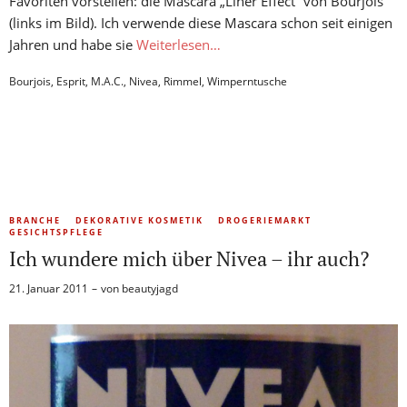
Favoriten vorstellen: die Mascara „Liner Effect“ von Bourjois
(links im Bild). Ich verwende diese Mascara schon seit einigen
Jahren und habe sie
Weiterlesen…
Bourjois
,
Esprit
,
M.A.C.
,
Nivea
,
Rimmel
,
Wimperntusche
BRANCHE
DEKORATIVE KOSMETIK
DROGERIEMARKT
GESICHTSPFLEGE
Ich wundere mich über Nivea – ihr auch?
21. Januar 2011
von
beautyjagd