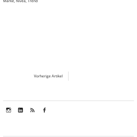
Marke
,
Nivea
,
Trend
Vorherige Artikel
Instagram
LinkedIn
Feed
Facebook