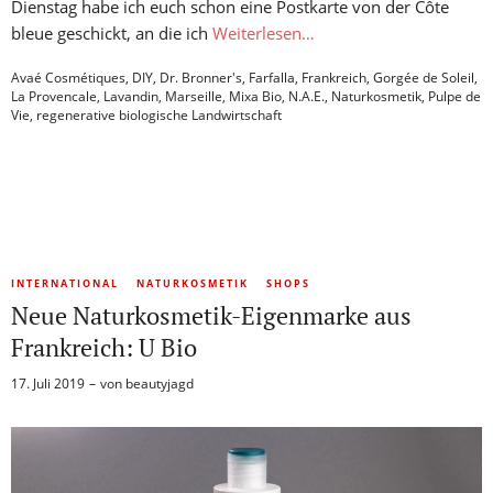
Dienstag habe ich euch schon eine Postkarte von der Côte
bleue geschickt, an die ich
Weiterlesen…
Avaé Cosmétiques
,
DIY
,
Dr. Bronner's
,
Farfalla
,
Frankreich
,
Gorgée de Soleil
,
La Provencale
,
Lavandin
,
Marseille
,
Mixa Bio
,
N.A.E.
,
Naturkosmetik
,
Pulpe de
Vie
,
regenerative biologische Landwirtschaft
INTERNATIONAL
NATURKOSMETIK
SHOPS
Neue Naturkosmetik-Eigenmarke aus
Frankreich: U Bio
17. Juli 2019
von
beautyjagd