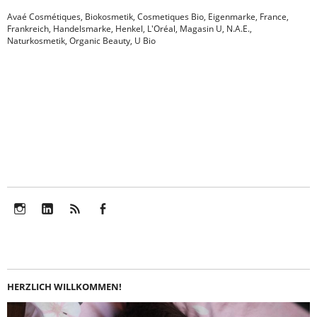
Avaé Cosmétiques
,
Biokosmetik
,
Cosmetiques Bio
,
Eigenmarke
,
France
,
Frankreich
,
Handelsmarke
,
Henkel
,
L'Oréal
,
Magasin U
,
N.A.E.
,
Naturkosmetik
,
Organic Beauty
,
U Bio
Instagram
LinkedIn
Feed
Facebook
HERZLICH WILLKOMMEN!