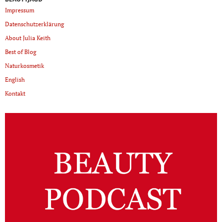
Impressum
Datenschutzerklärung
About Julia Keith
Best of Blog
Naturkosmetik
English
Kontakt