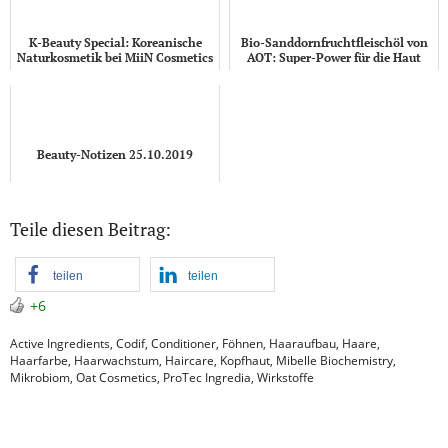
K-Beauty Special: Koreanische
Bio-Sanddornfruchtfleischöl von
Naturkosmetik bei MiiN Cosmetics
AOT: Super-Power für die Haut
Beauty-Notizen 25.10.2019
Teile diesen Beitrag:
teilen
teilen
+6
Active Ingredients
,
Codif
,
Conditioner
,
Föhnen
,
Haaraufbau
,
Haare
,
Haarfarbe
,
Haarwachstum
,
Haircare
,
Kopfhaut
,
Mibelle Biochemistry
,
Mikrobiom
,
Oat Cosmetics
,
ProTec Ingredia
,
Wirkstoffe