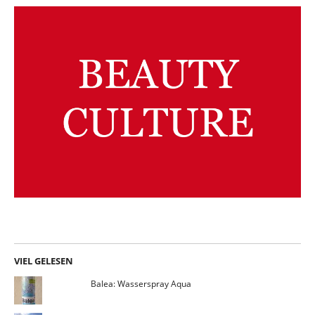
VIEL GELESEN
Balea: Wasserspray Aqua