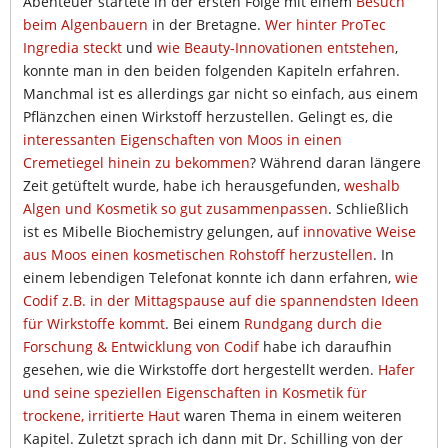
Abenteuer startete in der ersten Folge mit einem
Besuch
beim Algenbauern
in der Bretagne.
Wer hinter ProTec
Ingredia steckt
und
wie Beauty-Innovationen entstehen
,
konnte man in den beiden folgenden Kapiteln erfahren.
Manchmal ist es allerdings gar nicht so einfach, aus einem
Pflänzchen einen Wirkstoff herzustellen. Gelingt es, die
interessanten Eigenschaften von Moos in einen
Cremetiegel hinein zu bekommen
? Während daran längere
Zeit getüftelt wurde, habe ich herausgefunden,
weshalb
Algen und Kosmetik so gut zusammenpassen
. Schließlich
ist es Mibelle Biochemistry gelungen, auf
innovative Weise
aus Moos einen kosmetischen Rohstoff herzustellen
. In
einem lebendigen Telefonat konnte ich dann erfahren,
wie
Codif z.B. in der Mittagspause auf die spannendsten Ideen
für Wirkstoffe kommt
. Bei einem
Rundgang durch die
Forschung & Entwicklung von Codif
habe ich daraufhin
gesehen, wie die Wirkstoffe dort hergestellt werden.
Hafer
und seine speziellen Eigenschaften in Kosmetik für
trockene, irritierte Haut
waren Thema in einem weiteren
Kapitel. Zuletzt sprach ich dann mit Dr. Schilling von der