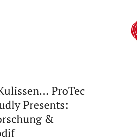
Kulissen… ProTec
dly Presents:
Forschung &
dif