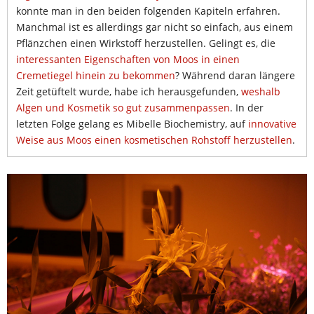
konnte man in den beiden folgenden Kapiteln erfahren.
Manchmal ist es allerdings gar nicht so einfach, aus einem
Pflänzchen einen Wirkstoff herzustellen. Gelingt es, die
interessanten Eigenschaften von Moos in einen
Cremetiegel hinein zu bekommen
? Während daran längere
Zeit getüftelt wurde, habe ich herausgefunden,
weshalb
Algen und Kosmetik so gut zusammenpassen
. In der
letzten Folge gelang es Mibelle Biochemistry, auf
innovative
Weise aus Moos einen kosmetischen Rohstoff herzustellen
.