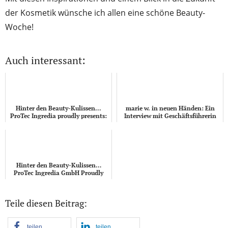
der Kosmetik wünsche ich allen eine schöne Beauty-
Woche!
Auch interessant:
Hinter den Beauty-Kulissen...
marie w. in neuen Händen: Ein
ProTec Ingredia proudly presents:
Interview mit Geschäftsführerin
Beauty-Trends auf der In-
Sonja Sironen
Cosmetics G...
Hinter den Beauty-Kulissen…
ProTec Ingredia GmbH Proudly
Presents: Vier Kosmetikwirkstoffe
für mehr ...
Teile diesen Beitrag:
teilen
teilen