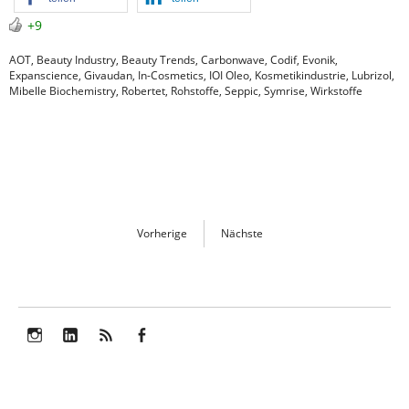
+9
AOT
,
Beauty Industry
,
Beauty Trends
,
Carbonwave
,
Codif
,
Evonik
,
Expanscience
,
Givaudan
,
In-Cosmetics
,
IOI Oleo
,
Kosmetikindustrie
,
Lubrizol
,
Mibelle Biochemistry
,
Robertet
,
Rohstoffe
,
Seppic
,
Symrise
,
Wirkstoffe
Vorherige
Nächste
Instagram
LinkedIn
Feed
Facebook