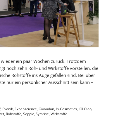
on wieder ein paar Wochen zurück. Trotzdem
gt noch zehn Roh- und Wirkstoffe vorstellen, die
sche Rohstoffe ins Auge gefallen sind. Bei über
iste nur ein persönlicher Ausschnitt sein kann –
f
,
Evonik
,
Expanscience
,
Givaudan
,
In-Cosmetics
,
IOI Oleo
,
tet
,
Rohstoffe
,
Seppic
,
Symrise
,
Wirkstoffe