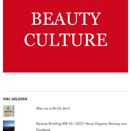
VIEL GELESEN
Was ist in Bi-Oil drin?
Beauty Briefing KW 33 / 2025: Neue Organic Beauty aus
Finnland