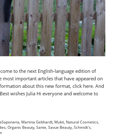
lcome to the next English-language edition of
he most important articles that have appeared on
formation about this new format, click here. And
! Best wishes Julia Hi everyone and welcome to
laSaponaria
,
Martina Gebhardt
,
Mukti
,
Natural Cosmetics
,
ies
,
Organic Beauty
,
Sante
,
Savue Beauty
,
Schmidt's
,
n