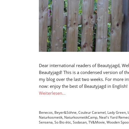
Dear international readers of Beautyjagd, We
Beautyjagd! This is a condensed version of t
my blog over the last two weeks. For more in
now: enjoy the best of Beautyjagd in English
Weiterlesen…
Benecos
,
Beyer&Söhne
,
Couleur Caramel
,
Lady Green
,
Naturkosmetik
,
NaturkosmetikCamp
,
Neal's Yard Remed
Sensena
,
So Bio étic
,
Sodasan
,
TV&Movie
,
Wooden Spoo