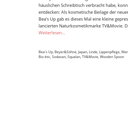
häuslichen Schreibtisch verbracht habe, kon
entdecken: Als kosmetische Beilage der neue
Bea’s Up gab es dieses Mal eine kleine gepre
lancierten Naturkosmetikmarke TV&Movie. Da
Weiterlesen…
Bea's Up
,
Beyer&Söhne
,
Japan
,
Linde
,
Lippenpflege
,
Mar
Bio étic
,
Sodasan
,
Squalan
,
TV&Movie
,
Wooden Spoon