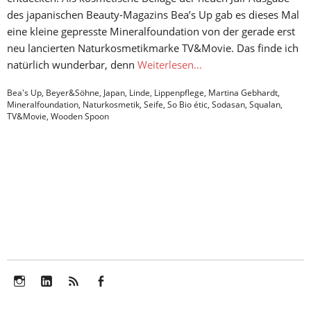
des japanischen Beauty-Magazins Bea’s Up gab es dieses Mal
eine kleine gepresste Mineralfoundation von der gerade erst
neu lancierten Naturkosmetikmarke TV&Movie. Das finde ich
natürlich wunderbar, denn
Weiterlesen…
Bea's Up
,
Beyer&Söhne
,
Japan
,
Linde
,
Lippenpflege
,
Martina Gebhardt
,
Mineralfoundation
,
Naturkosmetik
,
Seife
,
So Bio étic
,
Sodasan
,
Squalan
,
TV&Movie
,
Wooden Spoon
Instagram
LinkedIn
Feed
Facebook