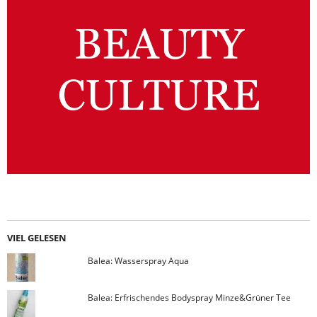
VIEL GELESEN
Balea: Wasserspray Aqua
Balea: Erfrischendes Bodyspray Minze&Grüner Tee