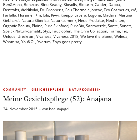
Ben&Anna
,
Benecos
,
Binu Beauty
,
Biosolis
,
Bioturm
,
Cattier
,
Dabba
,
Denttabs
,
dieNikolai
,
Dr. Bronner's
,
Eau Thermale Jonzac
,
Eco Cosmetics
,
ey!
,
Farfalla
,
Florame
,
i+m
,
Jolu
,
Kivvi
,
Kneipp
,
Lavera
,
Logona
,
Mádara
,
Martina
Gebhardt
,
Natura Siberica
,
Naturkosmetik
,
Neue Produkte
,
Neuheiten
,
Organic Beauty
,
Plaine
,
Pure Skinfood
,
PuroBio
,
Santaverde
,
Sante
,
Sonett
,
Speick Naturkosmetik
,
Styx
,
Tautropfen
,
The Ohm Collection
,
Tiama
,
Tio
,
Unique
,
Urtekram
,
Vivaness
,
Vivaness 2018
,
We love the planet
,
Weleda
,
Whamisa
,
You&Oil
,
Yverum
,
Zoya goes pretty
COMMUNITY
GESICHTSPFLEGE
NATURKOSMETIK
Meine Gesichtspflege (52): Anajana
24. November 2015
von
beautyjagd