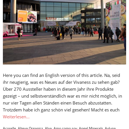
Here you can find an English version of this article. Na, seid
ihr neugierig, was es Neues auf der Vivaness zu sehen gab?
Über 270 Aussteller haben in diesem Jahr ihre Produkte
gezeigt – und selbstverständlich war es mir nicht möglich, in
nur vier Tagen allen Ständen einen Besuch abzustatten.
Trotzdem habe ich ganz schön viel gesehen! Macht es euch
Weiterlesen…
Acorelle
,
Alteya Organics
,
Alva
,
Amo como soy
,
Angel Minerals
,
Ayluna
,