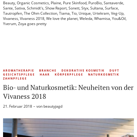
Beauty
,
Organic Cosmetics
,
Plaine
,
Pure Skinfood
,
PuroBio
,
Santaverde
,
Sante
,
Sativa
,
Schmidt's
,
Show Report
,
Sonett
,
Styx
,
Sultana
,
Surface
,
Tautropfen
,
The Ohm Collection
,
Tiama
,
Tio
,
Unique
,
Urtekram
,
Veg-Up
,
Vivaness
,
Vivaness 2018
,
We love the planet
,
Weleda
,
Whamisa
,
You&Oil
,
Yverum
,
Zoya goes pretty
AROMATHERAPIE
BRANCHE
DEKORATIVE KOSMETIK
DUFT
GESICHTSPFLEGE
HAAR
KÖRPERPFLEGE
NATURKOSMETIK
ZAHNPFLEGE
Bio- und Naturkosmetik: Neuheiten von der
Vivaness 2018
21. Februar 2018
von
beautyjagd