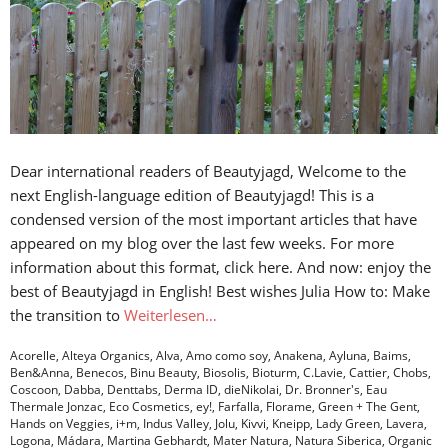
Dear international readers of Beautyjagd, Welcome to the
next English-language edition of Beautyjagd! This is a
condensed version of the most important articles that have
appeared on my blog over the last few weeks. For more
information about this format, click here. And now: enjoy the
best of Beautyjagd in English! Best wishes Julia How to: Make
the transition to
Weiterlesen…
Acorelle
,
Alteya Organics
,
Alva
,
Amo como soy
,
Anakena
,
Ayluna
,
Baims
,
Ben&Anna
,
Benecos
,
Binu Beauty
,
Biosolis
,
Bioturm
,
C.Lavie
,
Cattier
,
Chobs
,
Coscoon
,
Dabba
,
Denttabs
,
Derma ID
,
dieNikolai
,
Dr. Bronner's
,
Eau
Thermale Jonzac
,
Eco Cosmetics
,
ey!
,
Farfalla
,
Florame
,
Green + The Gent
,
Hands on Veggies
,
i+m
,
Indus Valley
,
Jolu
,
Kivvi
,
Kneipp
,
Lady Green
,
Lavera
,
Logona
,
Mádara
,
Martina Gebhardt
,
Mater Natura
,
Natura Siberica
,
Organic