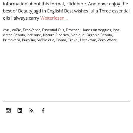
information about this format, click here. And now: enjoy the
best of Beautyjagd in English! Best wishes Julia Three essential
oils I always carry
Weiterlesen…
Avril
,
coZie
,
EccoVerde
,
Essential Oils
,
Fitocose
,
Hands on Veggies
,
Inari
Arctic Beauty
,
Indemne
,
Natura Siberica
,
Nonique
,
Organic Beauty
,
Primavera
,
PuroBio
,
So'Bio étic
,
Tiama
,
Travel
,
Urtekram
,
Zero Waste
Instagram
LinkedIn
Feed
Facebook