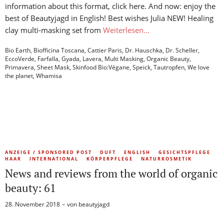
information about this format, click here. And now: enjoy the
best of Beautyjagd in English! Best wishes Julia NEW! Healing
clay multi-masking set from
Weiterlesen…
Bio Earth
,
Biofficina Toscana
,
Cattier Paris
,
Dr. Hauschka
,
Dr. Scheller
,
EccoVerde
,
Farfalla
,
Gyada
,
Lavera
,
Multi Masking
,
Organic Beauty
,
Primavera
,
Sheet Mask
,
Skinfood Bio:Végane
,
Speick
,
Tautropfen
,
We love
the planet
,
Whamisa
ANZEIGE / SPONSORED POST
DUFT
ENGLISH
GESICHTSPFLEGE
HAAR
INTERNATIONAL
KÖRPERPFLEGE
NATURKOSMETIK
News and reviews from the world of organic
beauty: 61
28. November 2018
von
beautyjagd