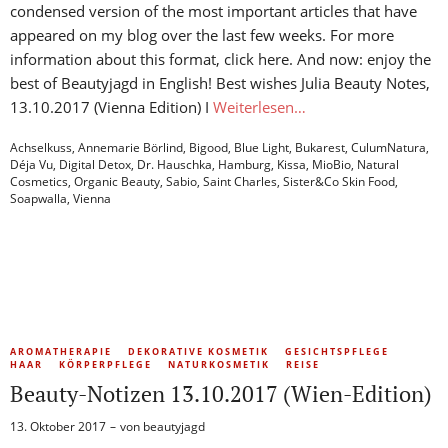
condensed version of the most important articles that have
appeared on my blog over the last few weeks. For more
information about this format, click here. And now: enjoy the
best of Beautyjagd in English! Best wishes Julia Beauty Notes,
13.10.2017 (Vienna Edition) I
Weiterlesen…
Achselkuss
,
Annemarie Börlind
,
Bigood
,
Blue Light
,
Bukarest
,
CulumNatura
,
Déja Vu
,
Digital Detox
,
Dr. Hauschka
,
Hamburg
,
Kissa
,
MioBio
,
Natural
Cosmetics
,
Organic Beauty
,
Sabio
,
Saint Charles
,
Sister&Co Skin Food
,
Soapwalla
,
Vienna
AROMATHERAPIE
DEKORATIVE KOSMETIK
GESICHTSPFLEGE
HAAR
KÖRPERPFLEGE
NATURKOSMETIK
REISE
Beauty-Notizen 13.10.2017 (Wien-Edition)
13. Oktober 2017
von
beautyjagd