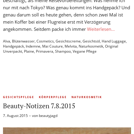
beschäftigt, als meine Reisevorbereitungen: Was nehme ich
nur mit nach Tokyo? Was genau kommt ins Handgepäck? Und
genau darum soll es heute gehen, denn schon zwei Mal ist
mein Koffer bei einer Flugreise erst mit Verzögerung
angekommen. Seitdem packe ich immer
Weiterlesen…
Alva
,
Blütenwasser
,
Cosmetics
,
Gesichtscreme
,
Gesichtsöl
,
Hand Luggage
,
Handgepäck
,
Indemne
,
Mai Couture
,
Melvita
,
Naturkosmetik
,
Original
Unverpackt
,
Plaine
,
Primavera
,
Shampoo
,
Vegane Pflege
GESICHTSPFLEGE
KÖRPERPFLEGE
NATURKOSMETIK
Beauty-Notizen 7.8.2015
7. August 2015
von
beautyjagd