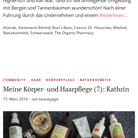
regnerisch und kalt war, fand ich die umliegende Umgebung
mit Bergen und Tannenbäumen wunderschön! Nach einer
Führung durch das Unternehmen und einem
Weiterlesen…
Alverde
,
Annemarie Börlind
,
Burt's Bees
,
Catrice
,
Dr. Hauschka
,
Method
,
Naturkosmetik
,
Schwarzwald
,
The Organic Pharmacy
COMMUNITY
HAAR
KÖRPERPFLEGE
NATURKOSMETIK
Meine Körper- und Haarpflege (7): Kathrin
15. März 2016
von
beautyjagd