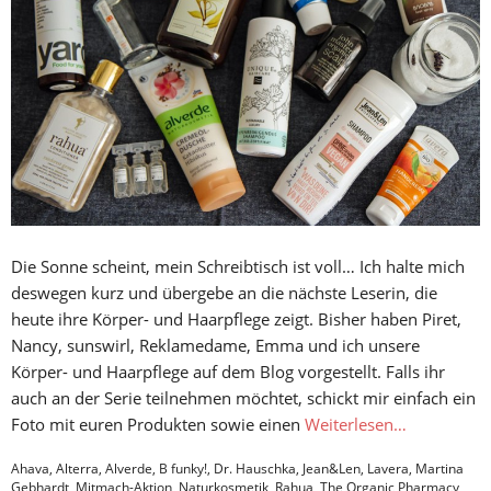
Die Sonne scheint, mein Schreibtisch ist voll… Ich halte mich
deswegen kurz und übergebe an die nächste Leserin, die
heute ihre Körper- und Haarpflege zeigt. Bisher haben Piret,
Nancy, sunswirl, Reklamedame, Emma und ich unsere
Körper- und Haarpflege auf dem Blog vorgestellt. Falls ihr
auch an der Serie teilnehmen möchtet, schickt mir einfach ein
Foto mit euren Produkten sowie einen
Weiterlesen…
Ahava
,
Alterra
,
Alverde
,
B funky!
,
Dr. Hauschka
,
Jean&Len
,
Lavera
,
Martina
Gebhardt
,
Mitmach-Aktion
,
Naturkosmetik
,
Rahua
,
The Organic Pharmacy
,