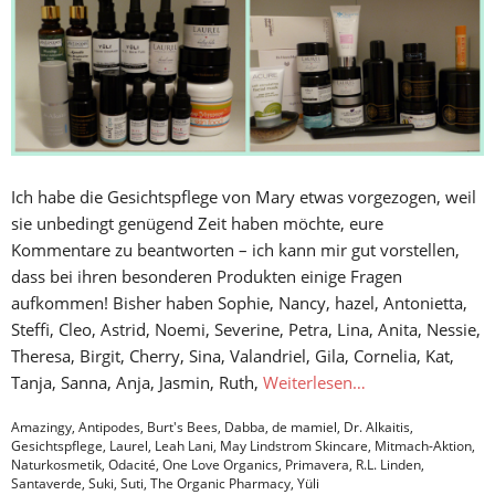
Ich habe die Gesichtspflege von Mary etwas vorgezogen, weil
sie unbedingt genügend Zeit haben möchte, eure
Kommentare zu beantworten – ich kann mir gut vorstellen,
dass bei ihren besonderen Produkten einige Fragen
aufkommen! Bisher haben Sophie, Nancy, hazel, Antonietta,
Steffi, Cleo, Astrid, Noemi, Severine, Petra, Lina, Anita, Nessie,
Theresa, Birgit, Cherry, Sina, Valandriel, Gila, Cornelia, Kat,
Tanja, Sanna, Anja, Jasmin, Ruth,
Weiterlesen…
Amazingy
,
Antipodes
,
Burt's Bees
,
Dabba
,
de mamiel
,
Dr. Alkaitis
,
Gesichtspflege
,
Laurel
,
Leah Lani
,
May Lindstrom Skincare
,
Mitmach-Aktion
,
Naturkosmetik
,
Odacité
,
One Love Organics
,
Primavera
,
R.L. Linden
,
Santaverde
,
Suki
,
Suti
,
The Organic Pharmacy
,
Yüli