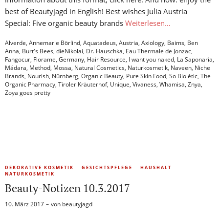
best of Beautyjagd in English! Best wishes Julia Austria
Special: Five organic beauty brands
Weiterlesen…
Alverde
,
Annemarie Börlind
,
Aquatadeus
,
Austria
,
Axiology
,
Baims
,
Ben
Anna
,
Burt's Bees
,
dieNikolai
,
Dr. Hauschka
,
Eau Thermale de Jonzac
,
Fangocur
,
Florame
,
Germany
,
Hair Resource
,
I want you naked
,
La Saponaria
,
Mádara
,
Method
,
Mossa
,
Natural Cosmetics
,
Naturkosmetik
,
Naveen
,
Niche
Brands
,
Nourish
,
Nürnberg
,
Organic Beauty
,
Pure Skin Food
,
So Bio étic
,
The
Organic Pharmacy
,
Tiroler Kräuterhof
,
Unique
,
Vivaness
,
Whamisa
,
Znya
,
Zoya goes pretty
DEKORATIVE KOSMETIK
GESICHTSPFLEGE
HAUSHALT
NATURKOSMETIK
Beauty-Notizen 10.3.2017
10. März 2017
von
beautyjagd