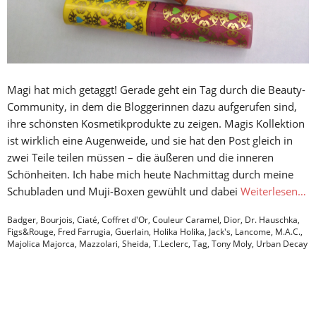
Magi hat mich getaggt! Gerade geht ein Tag durch die Beauty-
Community, in dem die Bloggerinnen dazu aufgerufen sind,
ihre schönsten Kosmetikprodukte zu zeigen. Magis Kollektion
ist wirklich eine Augenweide, und sie hat den Post gleich in
zwei Teile teilen müssen – die äußeren und die inneren
Schönheiten. Ich habe mich heute Nachmittag durch meine
Schubladen und Muji-Boxen gewühlt und dabei
Weiterlesen…
Badger
,
Bourjois
,
Ciaté
,
Coffret d'Or
,
Couleur Caramel
,
Dior
,
Dr. Hauschka
,
Figs&Rouge
,
Fred Farrugia
,
Guerlain
,
Holika Holika
,
Jack's
,
Lancome
,
M.A.C.
,
Majolica Majorca
,
Mazzolari
,
Sheida
,
T.Leclerc
,
Tag
,
Tony Moly
,
Urban Decay