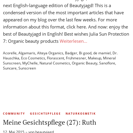
next English-language edition of Beautyjagd! This is a
condensed version of the most important articles that have
appeared on my blog over the last few weeks. For more
information about this format, click here. And now: enjoy the
best of Beautyjagd in English! Best wishes Julia Sun Protection
7: Organic beauty products
Weiterlesen…
Acorelle
,
Algamaris
,
Alteya Organics
,
Badger
,
Bi good
,
de mamiel
,
Dr.
Hauschka
,
Eco Cosmetics
,
Florascent
,
Frühmesner
,
Makeup
,
Mineral
Sunscreen
,
MyChelle
,
Natural Cosmetics
,
Organic Beauty
,
Sanoflore
,
Suncare
,
Sunscreen
COMMUNITY
GESICHTSPFLEGE
NATURKOSMETIK
Meine Gesichtspflege (27): Ruth
12. Mai 2015
von
beautyjagd