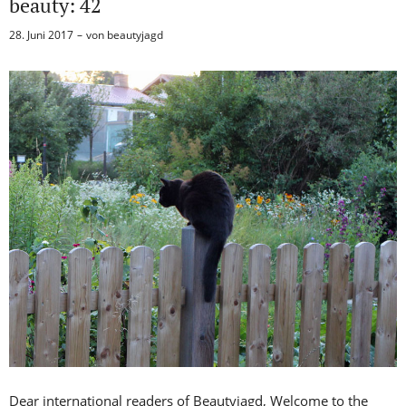
beauty: 42
28. Juni 2017
von
beautyjagd
Dear international readers of Beautyjagd, Welcome to the