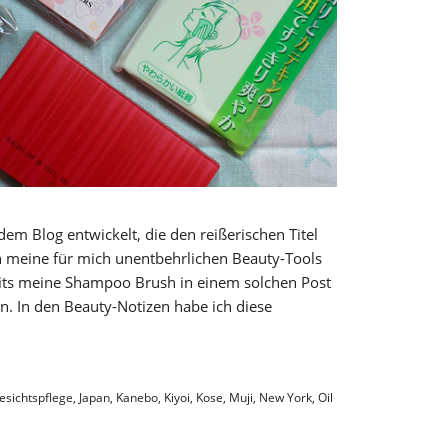
em Blog entwickelt, die den reißerischen Titel
in meine für mich unentbehrlichen Beauty-Tools
eits meine Shampoo Brush in einem solchen Post
an. In den Beauty-Notizen habe ich diese
esichtspflege
,
Japan
,
Kanebo
,
Kiyoi
,
Kose
,
Muji
,
New York
,
Oil