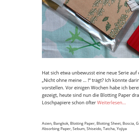
Hat sich etwa unbewusst eine neue Serie auf d
„Nicht ohne meine … !“ trägt? Ich könnte dar
vorstellen. Vor einigen Wochen habe ich ber
gezeigt, heute sind nun die Blotting Paper dr
Löschpapiere schon öfter
Weiterlesen…
Asien
,
Bangkok
,
Blotting Paper
,
Blotting Sheet
,
Boscia
,
G
Absorbing Paper
,
Sebum
,
Shiseido
,
Tatcha
,
Yojiya