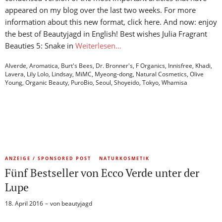
appeared on my blog over the last two weeks. For more
information about this new format, click here. And now: enjoy
the best of Beautyjagd in English! Best wishes Julia Fragrant
Beauties 5: Snake in
Weiterlesen…
Alverde
,
Aromatica
,
Burt's Bees
,
Dr. Bronner's
,
F Organics
,
Innisfree
,
Khadi
,
Lavera
,
Lily Lolo
,
Lindsay
,
MiMC
,
Myeong-dong
,
Natural Cosmetics
,
Olive
Young
,
Organic Beauty
,
PuroBio
,
Seoul
,
Shoyeido
,
Tokyo
,
Whamisa
ANZEIGE / SPONSORED POST
NATURKOSMETIK
Fünf Bestseller von Ecco Verde unter der
Lupe
18. April 2016
von
beautyjagd