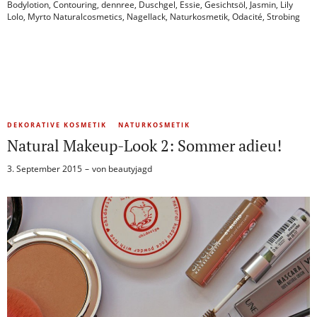
Bodylotion
,
Contouring
,
dennree
,
Duschgel
,
Essie
,
Gesichtsöl
,
Jasmin
,
Lily
Lolo
,
Myrto Naturalcosmetics
,
Nagellack
,
Naturkosmetik
,
Odacité
,
Strobing
DEKORATIVE KOSMETIK
NATURKOSMETIK
Natural Makeup-Look 2: Sommer adieu!
3. September 2015
von
beautyjagd