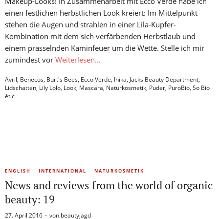
Makeup-Looks! In Zusammenarbeit mit Ecco Verde habe ich
einen festlichen herbstlichen Look kreiert: Im Mittelpunkt
stehen die Augen und strahlen in einer Lila-Kupfer-
Kombination mit dem sich verfärbenden Herbstlaub und
einem prasselnden Kaminfeuer um die Wette. Stelle ich mir
zumindest vor
Weiterlesen…
Avril
,
Benecos
,
Burt's Bees
,
Ecco Verde
,
Inika
,
Jacks Beauty Department
,
Lidschatten
,
Lily Lolo
,
Look
,
Mascara
,
Naturkosmetik
,
Puder
,
PuroBio
,
So Bio
étic
ENGLISH
INTERNATIONAL
NATURKOSMETIK
News and reviews from the world of organic
beauty: 19
27. April 2016
von
beautyjagd