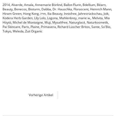
2014
,
Alverde
,
Amala
,
Annemarie Börlind
,
Ballot-Flurin
,
Bdellium
,
Béarn
,
Beauty
,
Benecos
,
Bioturm
,
Dabba
,
Dr. Hauschka
,
Florascent
,
Heinrich Mann
,
Hiram Green
,
Hong Kong
,
i+m
,
Ilia Beauty
,
Innisfree
,
Jahresrückschau
,
Joik
,
Kodera Herb Garden
,
Lily Lolo
,
Logona
,
Mahlenbrey
,
marie w.
,
Melvita
,
Mia
Höytö
,
Michel de Montaigne
,
Muji
,
Mysalifree
,
Naturglacé
,
Naturkosmetik
,
Pai Skincare
,
Paris
,
Plaine
,
Primavera
,
Richard Lüscher Britos
,
Sante
,
So'Bio
,
Tokyo
,
Weleda
,
Zuii Organic
Vorherige Artikel